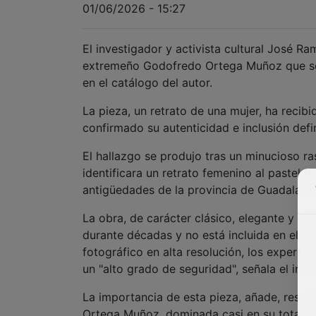
01/06/2026 - 15:27
El investigador y activista cultural José R
extremeño Godofredo Ortega Muñoz que se
en el catálogo del autor.
La pieza, un retrato de una mujer, ha recib
confirmado su autenticidad e inclusión defi
El hallazgo se produjo tras un minucioso 
identificara un retrato femenino al pastel 
antigüedades de la provincia de Guadalajar
La obra, de carácter clásico, elegante y gr
durante décadas y no está incluida en el cat
fotográfico en alta resolución, los expertos
un "alto grado de seguridad", señala el inve
La importancia de esta pieza, añade, reside
Ortega Muñoz, dominada casi en su totalidad