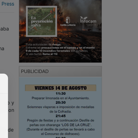
 Press
taba
ha
PUBLICIDAD
as
cnico y
ñoz con
ión de
un