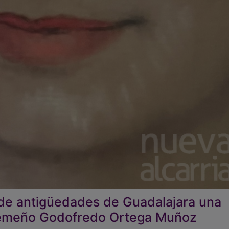
de antigüedades de Guadalajara una
xtremeño Godofredo Ortega Muñoz