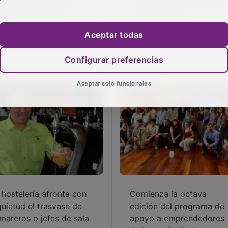
 Hostelería repartirá
máquinas' bate récords e
rvilletas contra la
Eurocaja Rural
olencia de género entre
Aceptar todas
presarios del sector
Configurar preferencias
Aceptar solo funcionales
 hostelería afronta con
Comienza la octava
quietud el trasvase de
edición del programa de
mareros o jefes de sala
apoyo a emprendedores