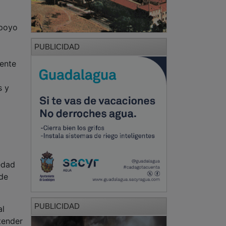
Apoyo
PUBLICIDAD
mente
s y
edad
 de
PUBLICIDAD
al
tender