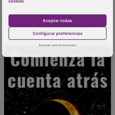
cookies
.
opinión ya que “un pueblo que duda de los que es, no
avanza nunca”. En este sentido, ha dejado claro que
Castilla-La Mancha “es el corazón de España” y que,
Aceptar todas
en nuestra región “queremos un futuro que esté a la
altura de nuestro inmenso pasado” como país.
Configurar preferencias
PUBLICIDAD
Aceptar solo funcionales