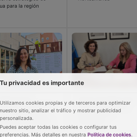
ua para la región
Tu privacidad es importante
 PSOE plantea
Alianza estratégica para
Utilizamos cookies propias y de terceros para optimizar
scuentos del 25% para
impulsar la formación
nuestro sitio, analizar el tráfico y mostrar publicidad
venes en actividades
periodística en
personalizada.
lturales de Guadalajara
Guadalajara
Puedes aceptar todas las cookies o configurar tus
preferencias. Más detalles en nuestra
Política de cookies
.