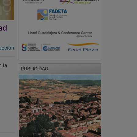
ad
acción
 la
PUBLICIDAD