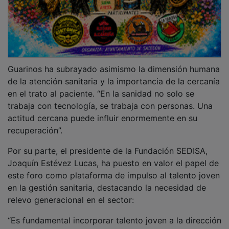
“Es fundamental incorporar talento joven a la dirección
sanitaria mediante un relevo generacional paulatino,
racional y consensuado”.
Estévez ha subrayado además que el sistema sanitario
se enfrenta de manera constante a retos estructurales
y organizativos y en este proceso de transformación,
ha destacado el papel estratégico de los jóvenes
gestores como nexo entre todos los actores del
sistema: “Sois el puente entre los profesionales, los
pacientes y la Administración. Tenéis una labor clave
en la mejora de la comunicación y en la evolución del
sistema sanitario”.
PUBLICIDAD