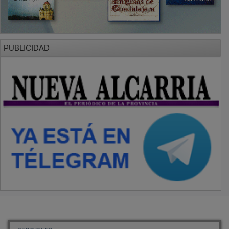
SECCIONES
Local
Provincia
Sociedad y Cultura
Región
Deportes
Economía
Opinión
NUEVA ALCARRIA
Quiénes somos
MÁS INFORMACIÓN
Aviso Legal
Política de Privacidad
Politica de Cookies
Mas informacion sobre las cookies
BASES CONCURSO FOTOGRAFÍA LAVANDA
OTROS ENLACES
Sistemas Integrales Cualificados
Entrada Bloggers
Aviso Legal
Configuración de Cookies
Empleo Trabajando.es