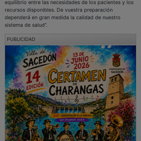
Guarinos ha subrayado asimismo la dimensión humana
de la atención sanitaria y la importancia de la cercanía
en el trato al paciente. “En la sanidad no solo se
trabaja con tecnología, se trabaja con personas. Una
actitud cercana puede influir enormemente en su
recuperación”.
Por su parte, el presidente de la Fundación SEDISA,
Joaquín Estévez Lucas, ha puesto en valor el papel de
este foro como plataforma de impulso al talento joven
en la gestión sanitaria, destacando la necesidad de
relevo generacional en el sector: