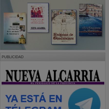
SECCIONES
Local
Provincia
Sociedad y Cultura
Región
Deportes
Economía
Opinión
NUEVA ALCARRIA
Quiénes somos
MÁS INFORMACIÓN
Aviso Legal
Política de Privacidad
Politica de Cookies
Mas informacion sobre las cookies
BASES CONCURSO FOTOGRAFÍA LAVANDA