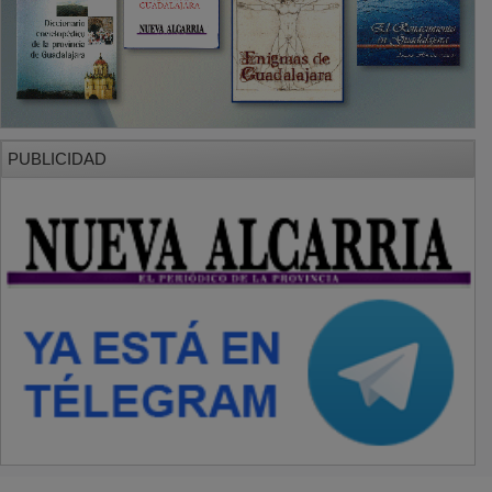
SECCIONES
Local
Provincia
Sociedad y Cultura
Región
Deportes
Economía
Opinión
NUEVA ALCARRIA
Quiénes somos
MÁS INFORMACIÓN
Aviso Legal
Política de Privacidad
Politica de Cookies
Mas informacion sobre las cookies
BASES CONCURSO FOTOGRAFÍA LAVANDA
OTROS ENLACES
Sistemas Integrales Cualificados
Entrada Bloggers
Aviso Legal