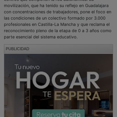
movilización, que ha tenido su reflejo en Guadalajara
con concentraciones de trabajadores, pone el foco en
las condiciones de un colectivo formado por 3.000
profesionales en Castilla-La Mancha y que reclama el
reconocimiento pleno de la etapa de 0 a 3 años como
parte esencial del sistema educativo.
PUBLICIDAD
Entre las demandas principales de los trabajadores
destaca la actualización de los salarios, ya que una
parte importante de las educadoras percibe
actualmente remuneraciones por debajo del Salario
Mínimo Interprofesional. Además de la cuestión
económica, el sector exige una reducción de las ratios
de alumnos por aula y la incorporación de apoyos
educativos para garantizar la calidad del servicio.
Estas reivindicaciones buscan integrarse en el futuro
Estatuto del Docente que se negocia a nivel nacional,