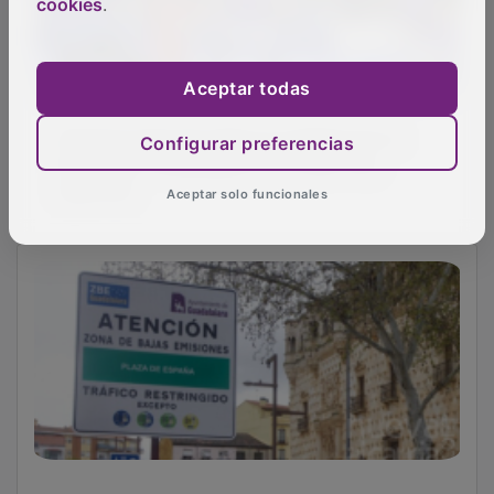
cookies
.
Aceptar todas
Ahmed El Khouga lidera la artillería de un
Configurar preferencias
Sanicentro Guadalajara con el gol muy
repartido
Aceptar solo funcionales
Las sanciones de la Zona de Bajas Emisiones