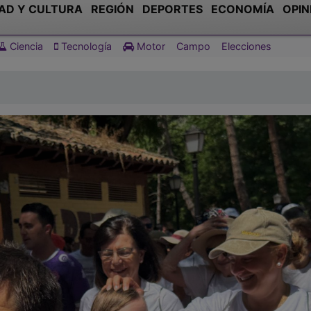
AD Y CULTURA
REGIÓN
DEPORTES
ECONOMÍA
OPIN
Ciencia
Tecnología
Motor
Campo
Elecciones