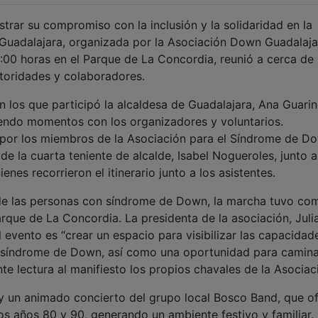
trar su compromiso con la inclusión y la solidaridad en la
 Guadalajara, organizada por la Asociación Down Guadalajar
2:00 horas en el Parque de La Concordia, reunió a cerca de
utoridades y colaboradores.
 los que participó la alcaldesa de Guadalajara, Ana Guarin
endo momentos con los organizadores y voluntarios.
 por los miembros de la Asociación para el Síndrome de D
de la cuarta teniente de alcalde, Isabel Nogueroles, junto a
es recorrieron el itinerario junto a los asistentes.
dad de las personas con síndrome de Down, la marcha tuvo co
arque de La Concordia. La presidenta de la asociación, Juli
 evento es “crear un espacio para visibilizar las capacidade
n síndrome de Down, así como una oportunidad para camina
e lectura al manifiesto los propios chavales de la Asociac
y un animado concierto del grupo local Bosco Band, que of
os años 80 y 90, generando un ambiente festivo y familiar.