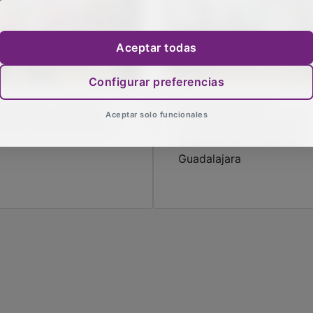
Aceptar todas
Configurar preferencias
 favor de "una vida
'Pop cakes' para
Aceptar solo funcionales
ulta e independiente"
conmemorar el Día del
Síndrome de Down en
Guadalajara