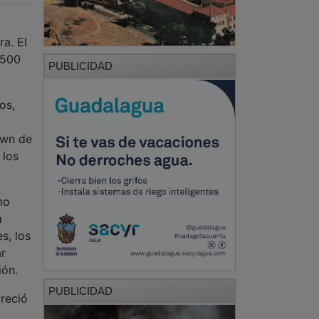
a. El
 500
PUBLICIDAD
os,
own de
 los
mo
a
s, los
r
ión.
PUBLICIDAD
reció