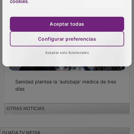
cookies
.
Aceptar todas
Configurar preferencias
Aceptar solo funcionales
Sanidad plantea la 'autobaja' médica de tres
días
OTRAS NOTICIAS
GUADA TV MEDIA