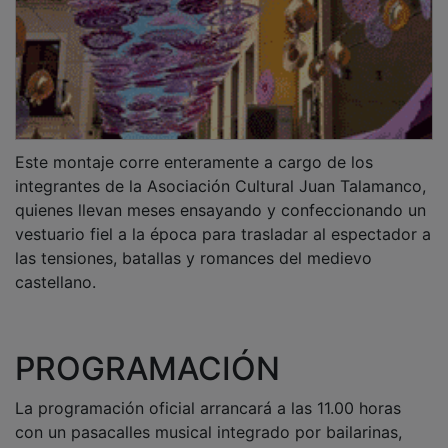
con un pasacalles musical integrado por bailarinas,
cetreros, malabaristas y personajes de la fantasía
medieval. Media hora más tarde se inaugurará el
Mercado Medieval.
A partir de ahí habrá teatro de calle, una batalla
medieval infantil participativa con catapulta a tamaño
real, una exhibición de vuelo libre de aves rapaces e
inicio de la exhibición de Combates Medievales, un
pasacalles con músicos medievales y danzas
participativas y más teatro de títeres.
Desde las 17.30 horas, se sucederá otro pasacalles
vespertino, con llegada de tropas y reapertura del
mercado, otra exhibición de Combates Medievales
(segundo pase) y una más de vuelo libre de aves
rapaces, una búsqueda del tesoro familiar y, a las
20.00 horas, la teatralización central, en la Plaza
Mayor.