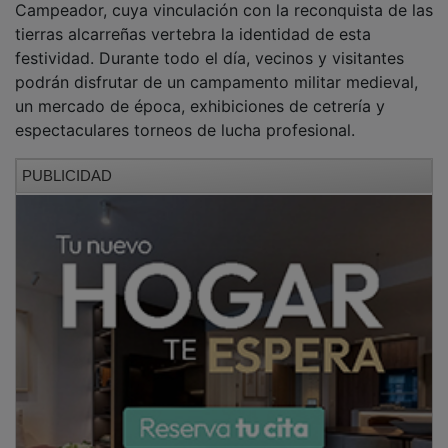
tierras alcarreñas vertebra la identidad de esta
festividad. Durante todo el día, vecinos y visitantes
podrán disfrutar de un campamento militar medieval,
un mercado de época, exhibiciones de cetrería y
espectaculares torneos de lucha profesional.
PUBLICIDAD
El alcalde de Horche, Manuel Salvador, ha destacado
la enorme trascendencia de este salto cualitativo para
el municipio. "Con el paso al 'Día de Álvar Fáñez de
Minaya', Horche no solo rinde tributo a sus raíces
históricas, sino que posiciona esta festividad como un
referente turístico y cultural ineludible en toda la
provincia de Guadalajara".
PUBLICIDAD