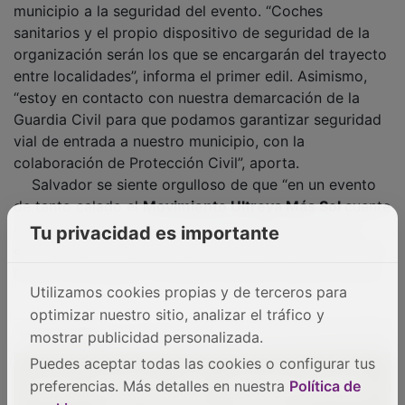
sanitarios y el propio dispositivo de seguridad de la
organización serán los que se encargarán del trayecto
entre localidades”, informa el primer edil. Asimismo,
“estoy en contacto con nuestra demarcación de la
Guardia Civil para que podamos garantizar seguridad
vial de entrada a nuestro municipio, con la
colaboración de Protección Civil”, aporta.
Salvador se siente orgulloso de que “en un evento
de tanto calado el
Movimiento Ultreya Más Sol
cuente
con nosotros; es una oportunidad para que con el
Tu privacidad es importante
esfuerzo de todos Horche se conozca en los distintos
puntos de España”, concluye el primer edil de Horche.
Utilizamos cookies propias y de terceros para
optimizar nuestro sitio, analizar el tráfico y
PUBLICIDAD
mostrar publicidad personalizada.
Puedes aceptar todas las cookies o configurar tus
preferencias. Más detalles en nuestra
Política de