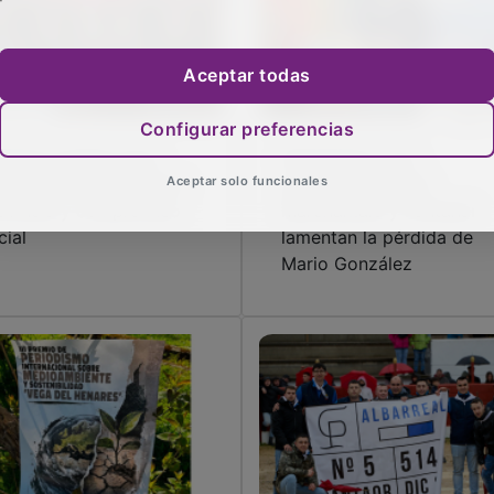
Aceptar todas
Configurar preferencias
lvaria cumple cinco
Diputación y los
Aceptar solo funcionales
os de promoción de la
ayuntamientos de
ovincia y compromiso
Marchamalo y Fontanar
cial
lamentan la pérdida de
Mario González