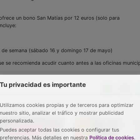
ofrece un bono San Matías por 12 euros (solo para
ncluye:
in de semana (sábado 16 y domingo 17 de mayo)
ue se recomienda acudir cuanto antes a las oficinas municip
Tu privacidad es importante
Utilizamos cookies propias y de terceros para optimizar
nuestro sitio, analizar el tráfico y mostrar publicidad
personalizada.
Puedes aceptar todas las cookies o configurar tus
preferencias. Más detalles en nuestra
Política de cookies
.