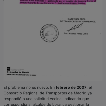
respondió a una solicitud vecinal indicando que
correspondía al alcalde de Loranca gestionar la
prolongación de la línea 271 ante el director gerente
del organismo. Aquel escrito también quedó sin
respuesta, recuerda.
La
Asociación de Vecinos
ha registrado decenas de
escritos -incluidos recursos de reposición y de
alzada- que permanecen sin contestación expresa,
“incumpliendo el artículo 21 de la Ley 39/2015 del
Procedimiento Administrativo Común”, inciden. En
enero y febrero de 2026 solicitó información concreta
sobre el
Plan ASTRA
, pidió incluir el asunto en pleno
municipal y reclamó medidas provisionales
(lanzaderas, convenios temporales o transporte a
demanda), sin recibir respuesta oficial, informan.
PUBLICIDAD