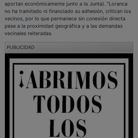
convenio correspondiente (Pioz, Pozo y Chiloeches
aportan económicamente junto a la Junta). “Loranca
no ha tramitado ni financiado su adhesión, critican los
vecinos, por lo que permanece sin conexión directa
pese a la proximidad geográfica y a las demandas
vecinales reiteradas.
PUBLICIDAD
Esta exclusión es el eje central de la reivindicación:
municipios limítrofes cuentan con el servicio mientras
Loranca sigue sin autobús regular efectivo. El 23 de
mayo de 2025, la Dirección General de Transportes y
Movilidad de la Junta respondió por escrito a una
queja vecinal confirmando que el Ayuntamiento de
Loranca debería participar en la financiación para
beneficiarse y que la Delegación Provincial contactaría
con el Consistorio para buscar soluciones. “Hasta la
fecha no se ha producido ninguna aportación ni