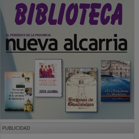
SECCIONES
Local
Provincia
Sociedad y Cultura
Región
Deportes
Economía