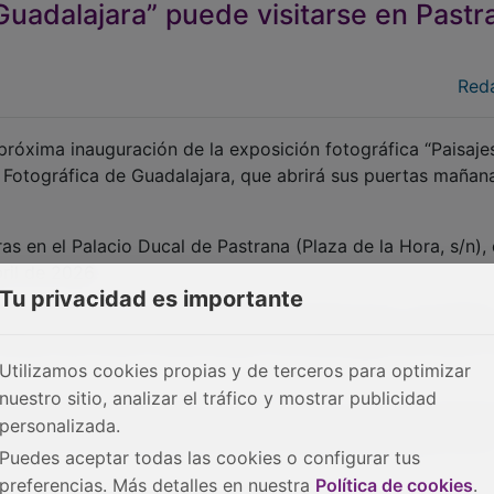
Guadalajara” puede visitarse en Pastr
Red
próxima inauguración de la exposición fotográfica “Paisaje
 Fotográfica de Guadalajara, que abrirá sus puertas mañan
ras en el Palacio Ducal de Pastrana (Plaza de la Hora, s/n)
ril de 2026.
Tu privacidad es importante
pacio: de lunes a viernes, de 10:00 a 15:00 horas y de 16:00 
horas y de 15:30 a 19:00 horas; y los domingos, de 10:00 a
Utilizamos cookies propias y de terceros para optimizar
nuestro sitio, analizar el tráfico y mostrar publicidad
a el pasado 23 de enero, coincidiendo con el fin de semana
personalizada.
nerante continúa su recorrido por distintos municipios de l
Puedes aceptar todas las cookies o configurar tus
preferencias. Más detalles en nuestra
Política de cookies
.