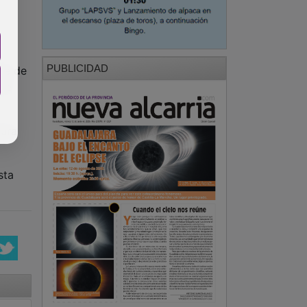
y
PUBLICIDAD
te de
 se
tura
sta