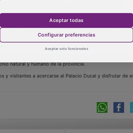
ías realizadas por los socios y socias de la Agrupación
su particular mirada sobre los paisajes naturales, rurales 
ial.
Aceptar todas
r campos, montes y pueblos, a detenerse en la luz cambian
Configurar preferencias
y en las huellas del paso del tiempo. A través de estas obras
el territorio como la sensibilidad artística de sus autores.
Aceptar solo funcionales
ica de Guadalajara continúa su labor de difusión de la cul
onio natural y humano de la provincia.
 y visitantes a acercarse al Palacio Ducal y disfrutar de e