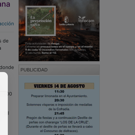
ana
acción
s de
a
, donde
PUBLICIDAD
a
 14:00
 del
a