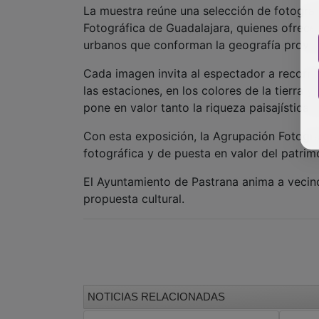
La muestra reúne una selección de fotograf
Fotográfica de Guadalajara, quienes ofrecen 
urbanos que conforman la geografía provinc
Cada imagen invita al espectador a recorre
las estaciones, en los colores de la tierra 
pone en valor tanto la riqueza paisajística d
Con esta exposición, la Agrupación Fotográf
fotográfica y de puesta en valor del patrim
El Ayuntamiento de Pastrana anima a vecinos
propuesta cultural.
NOTICIAS RELACIONADAS