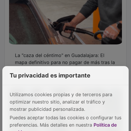
La "caza del céntimo" en Guadalajara: El
mapa definitivo para no pagar de más tras la
rebaja fiscal
Tu privacidad es importante
Utilizamos cookies propias y de terceros para
optimizar nuestro sitio, analizar el tráfico y
mostrar publicidad personalizada.
Puedes aceptar todas las cookies o configurar tus
preferencias. Más detalles en nuestra
Política de