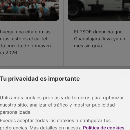
ihuega, una cita con las
El PSOE denuncia que
guras: este es el cartel
Guadalajara lleva ya un
 la corrida de primavera
mes sin grúa
ra 2026
Tu privacidad es importante
Utilizamos cookies propias y de terceros para optimizar
nuestro sitio, analizar el tráfico y mostrar publicidad
personalizada.
Puedes aceptar todas las cookies o configurar tus
preferencias. Más detalles en nuestra
Política de cookies
.