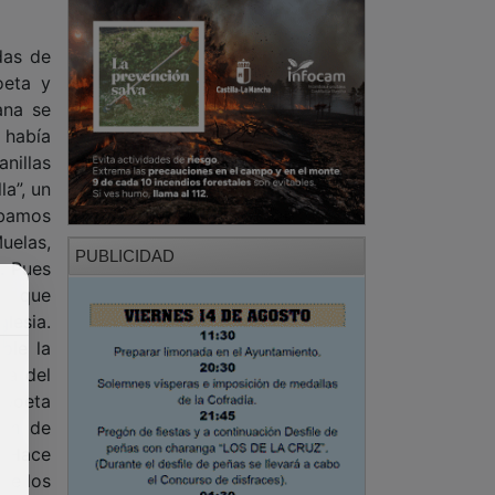
das de
oeta y
ana se
 había
nillas
la”, un
ábamos
uelas,
PUBLICIDAD
. Pues
na que
lesia.
ole la
va del
 poeta
ión de
. Hace
de los