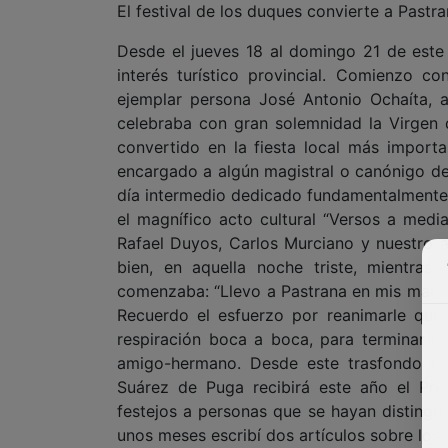
El festival de los duques convierte a Pastr
Desde el jueves 18 al domingo 21 de este
interés turístico provincial. Comienzo c
ejemplar persona José Antonio Ochaíta, a
celebraba con gran solemnidad la Virgen 
convertido en la fiesta local más import
encargado a algún magistral o canónigo de T
día intermedio dedicado fundamentalmente a
el magnífico acto cultural “Versos a media
Rafael Duyos, Carlos Murciano y nuestro 
bien, en aquella noche triste, mientra
comenzaba: “Llevo a Pastrana en mis manos”
Recuerdo el esfuerzo por reanimarle que
respiración boca a boca, para terminar llo
amigo-hermano. Desde este trasfondo se
Suárez de Puga recibirá este año el Pre
festejos a personas que se hayan distingui
unos meses escribí dos artículos sobre los