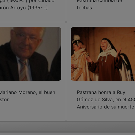
ga (1935-...) por Ciriaco
Pastrana cambia de
rón Arroyo (1935-...)
fechas
Mariano Moreno, el buen
Pastrana honra a Ruy
stor
Gómez de Silva, en el 45
Aniversario de su muerte