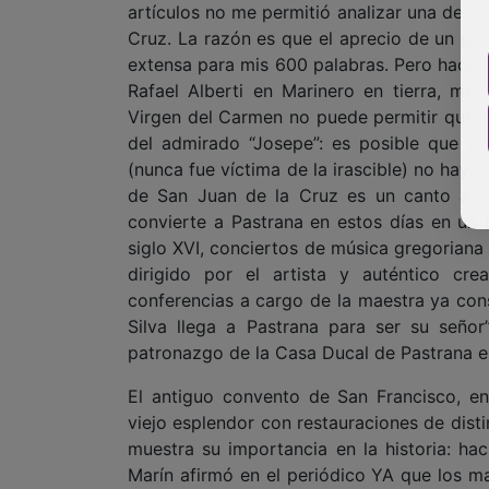
artículos no me permitió analizar una de su
Cruz. La razón es que el aprecio de un poe
extensa para mis 600 palabras. Pero hace 
Rafael Alberti en Marinero en tierra, m
Virgen del Carmen no puede permitir que el
del admirado “Josepe”: es posible que en
(nunca fue víctima de la irascible) no haya 
de San Juan de la Cruz es un canto a la
convierte a Pastrana en estos días en un 
siglo XVI, conciertos de música gregoriana
dirigido por el artista y auténtico cre
conferencias a cargo de la maestra ya con
Silva llega a Pastrana para ser su señor
patronazgo de la Casa Ducal de Pastrana e
El antiguo convento de San Francisco, en
viejo esplendor con restauraciones de disti
muestra su importancia en la historia: hac
Marín afirmó en el periódico YA que los m