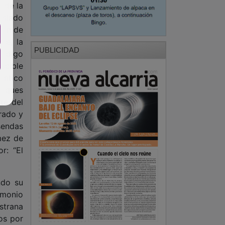
n de la
asiado
men de
re, la
PUBLICIDAD
o digo
scible
Cántico
duques
te del
rado y
sendas
mez de
r: “El
ndo su
timonio
strana
os por