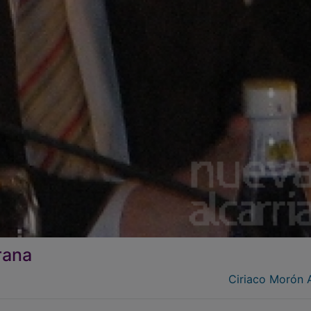
rana
Ciriaco Morón 