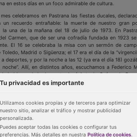
ana en estos días en un foco admirable de cultura.
 mes celebramos en Pastrana las fiestas ducales, declara
on un recuerdo entrañable: la muerte de nuestro gran p
 la una de la mañana del 18 de julio de 1973. En Pastr
del Carmen, que de ser una cofradía fundada en 1923 se
ante. El 16 se celebraba la misa con un sermón de campa
oledo, Madrid o Sigüenza; el 17 era el día de la “virgencil
 deportes, y por la noche a las 12 (ya era el día 18) goz
 noche”. Allí, en distintos años, escuchamos a Federico M
admirable y admirado poeta José Antonio Suárez de Puga
s Ochaíta declamaba emocionado unos versos a Pastra
Tu privacidad es importante
, se desplomó de repente sobre las losas del atrio de la ig
 hizo sobre todo José Antonio Suárez de Puga, aplicánd
Utilizamos cookies propias y de terceros para optimizar
rando por la ineficacia del esfuerzo y la pérdida definiti
nuestro sitio, analizar el tráfico y mostrar publicidad
 comprenderá la alegría que siento al ver que nuestro
personalizada.
mio Princesa de Éboli, galardón otorgado por la comis
do por alguna aportación cultural en beneficio del pueblo
Puedes aceptar todas las cookies o configurar tus
 poemas de nuestro poeta. Desgraciadamente, la extensión 
preferencias. Más detalles en nuestra
Política de cookies
.