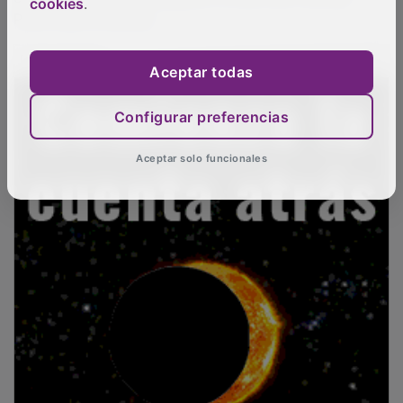
cookies
.
Pedro para hombres.
PUBLICIDAD
Aceptar todas
Configurar preferencias
Aceptar solo funcionales