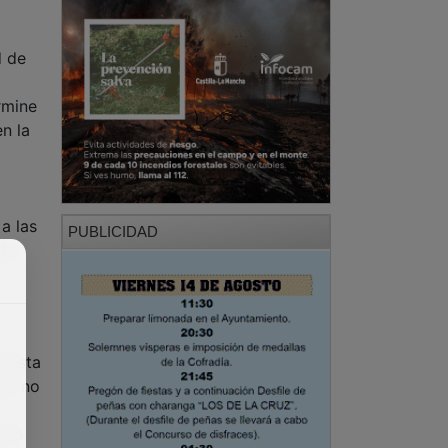
d de
rmine
n la
a las
PUBLICIDAD
te.
 esta
as, no
ismo