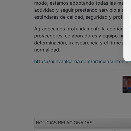
modo, estamos adoptando todas las medidas
actividad y seguir prestando servicio a nues
estándares de calidad, seguridad y profesi
Agradecemos profundamente la confianza, e
proveedores, colaboradores y equipo huma
determinación, transparencia y el firme pro
normalidad.
https://nuevaalcarria.com/articulos/intens
NOTICIAS RELACIONADAS