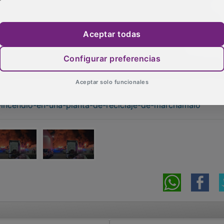
 necesarias para garantizar la continuidad de nuestra
tros clientes en todo el territorio nacional con los mismos
onalidad que nos caracterizan.
Aceptar todas
l apoyo y la comprensión que nuestros clientes,
Configurar preferencias
no nos están demostrando. Afrontamos esta situación con
pósito de continuar desarrollando nuestra actividad con tot
Aceptar solo funcionales
o-incendio-en-una-planta-de-reciclaje-de-marchamalo