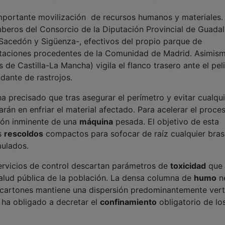
mportante movilización de recursos humanos y materiales. 
beros del Consorcio de la Diputación Provincial de Guadal
Sacedón y Sigüenza-, efectivos del propio parque de
dotaciones procedentes de la Comunidad de Madrid. Asimis
de Castilla-La Mancha) vigila el flanco trasero ante el pel
dante de rastrojos.
ha precisado que tras asegurar el perímetro y evitar cualqu
rán en enfriar el material afectado. Para acelerar el proces
ión inminente de una
máquina
pesada. El objetivo de esta
s
rescoldos
compactos para sofocar de raíz cualquier bras
mulados.
ervicios de control descartan parámetros de
toxicidad
que
lud pública de la población. La densa columna de
humo
n
 cartones mantiene una dispersión predominantemente verti
 ha obligado a decretar el
confinamiento
obligatorio de lo