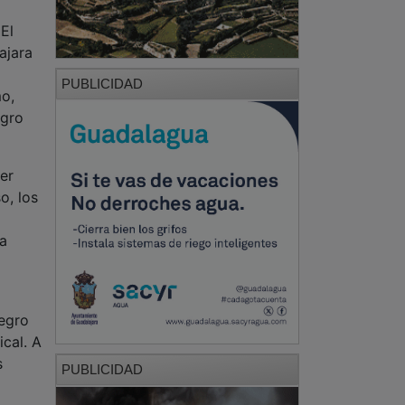
El
ajara
PUBLICIDAD
mo,
igro
ier
o, los
a
egro
cal. A
s
PUBLICIDAD