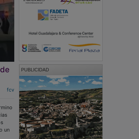
 de
PUBLICIDAD
fcv
érmino
ias
os
do un