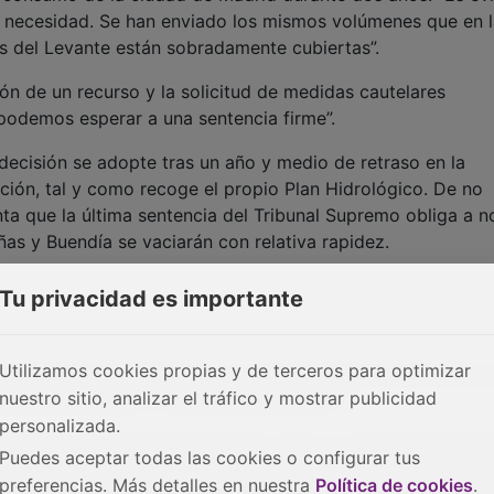
a necesidad. Se han enviado los mismos volúmenes que en 
es del Levante están sobradamente cubiertas”.
ción de un recurso y la solicitud de medidas cautelares
o podemos esperar a una sentencia firme”.
decisión se adopte tras un año y medio de retraso en la
ción, tal y como recoge el propio Plan Hidrológico. De no
nta que la última sentencia del Tribunal Supremo obliga a n
as y Buendía se vaciarán con relativa rapidez.
Tu privacidad es importante
Utilizamos cookies propias y de terceros para optimizar
os húmedos consecutivos, con aportaciones en este último
nuestro sitio, analizar el tráfico y mostrar publicidad
 la última década. Un dato excepcional en
personalizada.
educción por el cambio climático. Pero no se ha aprovecha
Puedes aceptar todas las cookies o configurar tus
y Buendía: a pesar de lo excepcional de estos dos años, a
preferencias. Más detalles en nuestra
Política de cookies
.