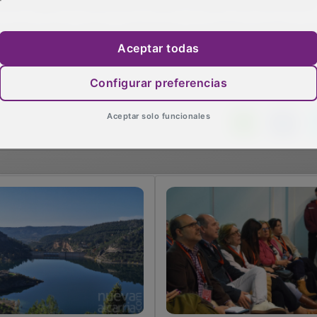
evas reglas de explotación deben corregir esta deficiencia
 reglas claras, justas y adaptadas a la realidad climática ac
obsoletas que ni siquiera se cumplen. El río, los embalse
Aceptar todas
Configurar preferencias
Aceptar solo funcionales