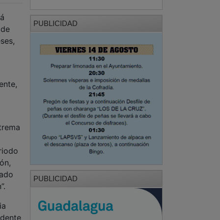
rá
PUBLICIDAD
 de
ses,
ente,
xtrema
riodo
ón,
bado
PUBLICIDAD
”.
ia
idente