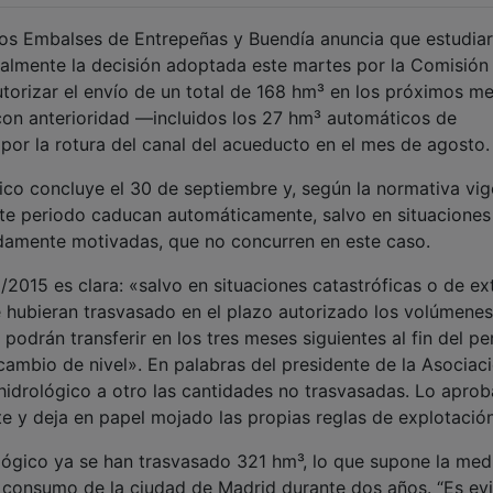
los Embalses de Entrepeñas y Buendía anuncia que estudia
icialmente la decisión adoptada este martes por la Comisión
torizar el envío de un total de 168 hm³ en los próximos me
on anterioridad —incluidos los 27 hm³ automáticos de
or la rotura del canal del acueducto en el mes de agosto.
ico concluye el 30 de septiembre y, según la normativa vig
te periodo caducan automáticamente, salvo en situaciones
damente motivadas, que no concurren en este caso.
1/2015 es clara: «salvo en situaciones catastróficas o de e
 hubieran trasvasado en el plazo autorizado los volúmenes
 podrán transferir en los tres meses siguientes al fin del pe
cambio de nivel». En palabras del presidente de la Asociaci
 hidrológico a otro las cantidades no trasvasadas. Lo apro
te y deja en papel mojado las propias reglas de explotación
lógico ya se han trasvasado 321 hm³, lo que supone la med
al consumo de la ciudad de Madrid durante dos años. “Es ev