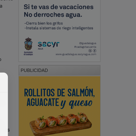
la
o
PUBLICIDAD
 de
do
penas