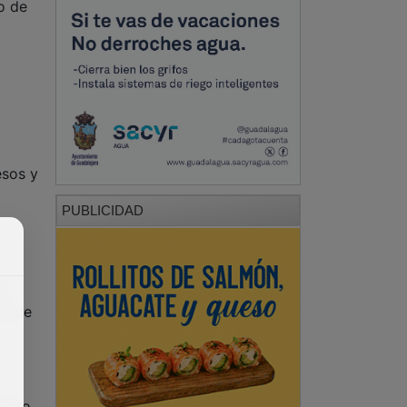
o de
esos y
PUBLICIDAD
e
l que
cinto