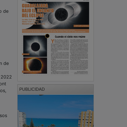
o de
n de
s 2022
ont
PUBLICIDAD
os,
esos