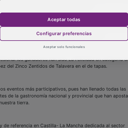
y que incluían degustación para el público.
Aceptar todas
han abarrotado en tres ocasiones el área de negocios para
Configurar preferencias
idad del producto agroalimentario de la región.
Aceptar solo funcionales
esional los ganadores han sido La Felicidad en categoría d
z del Zinco Zentidos de Talavera en el de tapas.
los eventos más participativos, pues han llenado todas las
ntes de la gastronomía nacional y provincial que han apost
uestra tierra.
y de referencia en Castilla- La Mancha dedicada al sector