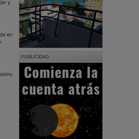
jar y
ada en
n
PUBLICIDAD
estino