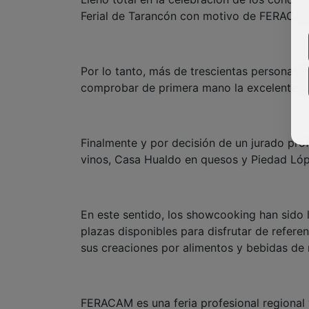
Ferial de Tarancón con motivo de FERACAM 
Por lo tanto, más de trescientas personas 
comprobar de primera mano la excelente cal
Finalmente y por decisión de un jurado prof
vinos, Casa Hualdo en quesos y Piedad Lópe
En este sentido, los showcooking han sido 
plazas disponibles para disfrutar de refere
sus creaciones por alimentos y bebidas de n
FERACAM es una feria profesional regional 