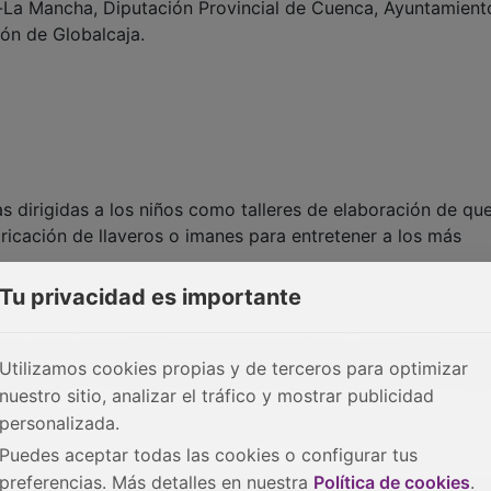
-La Mancha, Diputación Provincial de Cuenca, Ayuntamient
ón de Globalcaja.
 dirigidas a los niños como talleres de elaboración de qu
ricación de llaveros o imanes para entretener a los más
Tu privacidad es importante
os como una exhibición de danza urbana, una exhibición d
Utilizamos cookies propias y de terceros para optimizar
Huécar o un teatro infantil en el exterior del Recinto Feria
nuestro sitio, analizar el tráfico y mostrar publicidad
.
personalizada.
Puedes aceptar todas las cookies o configurar tus
preferencias. Más detalles en nuestra
Política de cookies
.
sos de tapas, vinos y quesos que se han celebrado en el Re