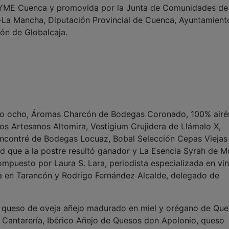
YME Cuenca y promovida por la Junta de Comunidades de
-La Mancha, Diputación Provincial de Cuenca, Ayuntamient
ón de Globalcaja.
sido ocho, Áromas Charcón de Bodegas Coronado, 100% airé
s Artesanos Altomira, Vestigium Crujidera de Llámalo X,
ncontré de Bodegas Locuaz, Bobal Selección Cepas Vieja
d que a la postre resultó ganador y La Esencia Syrah de M
mpuesto por Laura S. Lara, periodista especializada en vin
ia en Tarancón y Rodrigo Fernández Alcalde, delegado de
ron queso de oveja añejo madurado en miel y orégano de Qu
la Cantarería, Ibérico Añejo de Quesos don Apolonio, queso