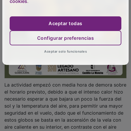
cookies
.
Aceptar todas
Configurar preferencias
Aceptar solo funcionales
La actividad empezó con media hora de demora sobre
el horario previsto, debido a que el intenso calor hizo
necesario esperar a que bajara un poco la fuerza del
sol y la temperatura del aire, para permitir una mayor
seguridad en el vuelo, dado que el funcionamiento de
estos globos se basta en la ascensión de la vela con
aire caliente en su interior, en contraste con el aire
más frío del exterior.