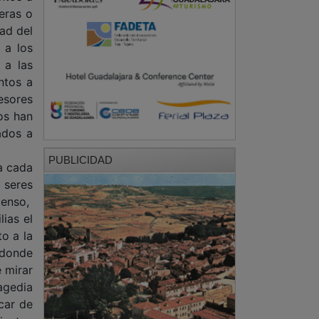
eras o
dad del
 a los
 a las
ntos a
fesores
os han
ados a
PUBLICIDAD
a cada
 seres
tenso,
ias el
o a la
 donde
 mirar
agedia
car de