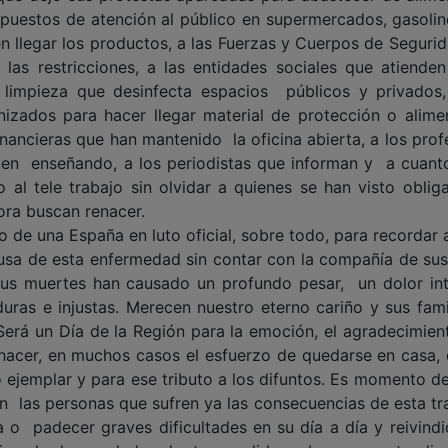
 puestos de atención al público en supermercados, gasolin
en llegar los productos, a las Fuerzas y Cuerpos de Seguri
las restricciones, a las entidades sociales que atienden
 limpieza que desinfecta espacios públicos y privados,
anizados para hacer llegar material de protección o alime
inancieras que han mantenido la oficina abierta, a los pro
guen enseñando, a los periodistas que informan y a cuant
 al tele trabajo sin olvidar a quienes se han visto oblig
ora buscan renacer.
 de una España en luto oficial, sobre todo, para recordar 
ausa de esta enfermedad sin contar con la compañía de sus
 Sus muertes han causado un profundo pesar, un dolor in
duras e injustas. Merecen nuestro eterno cariño y sus famil
erá un Día de la Región para la emoción, el agradecimient
 hacer, en muchos casos el esfuerzo de quedarse en casa,
ejemplar y para ese tributo a los difuntos. Es momento de
n las personas que sufren ya las consecuencias de esta tr
 o padecer graves dificultades en su día a día y reivindi