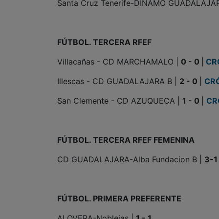
Santa Cruz Tenerife-DÍNAMO GUADALAJA
FÚTBOL. TERCERA RFEF
Villacañas - CD MARCHAMALO |
0 - 0
|
CR
Illescas - CD GUADALAJARA B |
2 - 0
|
CR
San Clemente - CD AZUQUECA |
1 - 0
|
CR
FÚTBOL. TERCERA RFEF FEMENINA
CD GUADALAJARA-Alba Fundacion B |
3-1
FÚTBOL. PRIMERA PREFERENTE
ALOVERA-Noblejas |
1 - 1