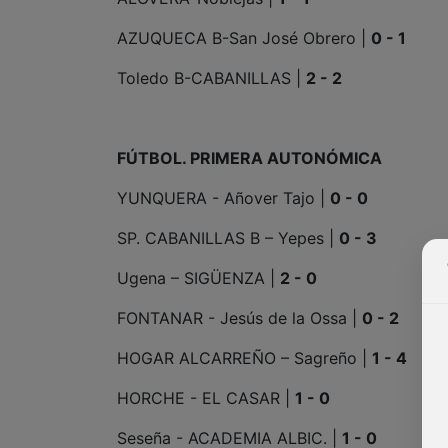
AZUQUECA B-San José Obrero |
0 - 1
Toledo B-CABANILLAS |
2 - 2
FÚTBOL. PRIMERA AUTONÓMICA
YUNQUERA - Añover Tajo |
0 - 0
SP. CABANILLAS B – Yepes |
0 - 3
Ugena – SIGÜENZA |
2 - 0
FONTANAR - Jesús de la Ossa |
0 - 2
HOGAR ALCARREÑO – Sagreño |
1 - 4
HORCHE - EL CASAR |
1 - 0
Seseña - ACADEMIA ALBIC. |
1 - 0