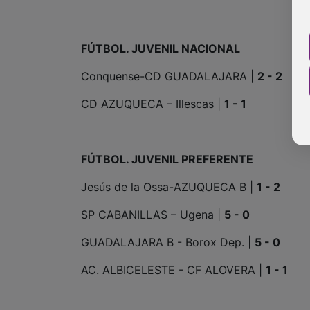
FÚTBOL. JUVENIL NACIONAL
Conquense-CD GUADALAJARA |
2 - 2
CD AZUQUECA – Illescas |
1 - 1
FÚTBOL. JUVENIL PREFERENTE
Jesús de la Ossa-AZUQUECA B |
1 - 2
SP CABANILLAS – Ugena |
5 - 0
GUADALAJARA B - Borox Dep. |
5 - 0
AC. ALBICELESTE - CF ALOVERA |
1 - 1