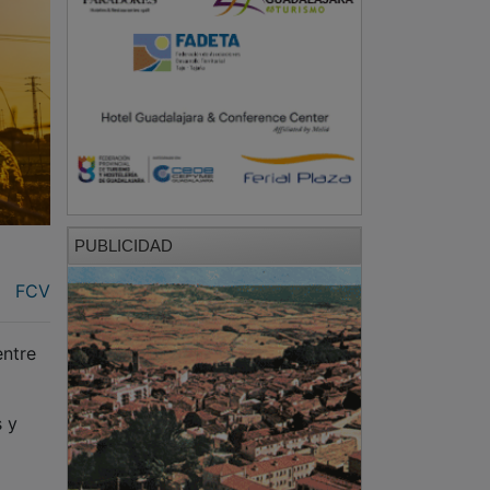
PUBLICIDAD
FCV
entre
s y