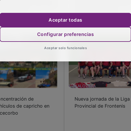
r ser el colegio que más
kilómetros entre castillos
a el bibliobús
Echa un ojo a estas
fotografías y al video
Aceptar todas
Configurar preferencias
Aceptar solo funcionales
ncentración de
Nueva jornada de la Liga
hículos de capricho en
Provincial de Frontenis
cecorbo