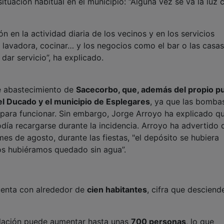
ituación habitual en el municipio: “Alguna vez se va la luz 
n en la actividad diaria de los vecinos y en los servicios
a lavadora, cocinar… y los negocios como el bar o las casas
ar servicio”, ha explicado.
de abastecimiento de
Sacecorbo, que, además del propio pu
el Ducado y el municipio de Esplegares
, ya que las bomba
 para funcionar. Sin embargo, Jorge Arroyo ha explicado qu
día recargarse durante la incidencia. Arroyo ha advertido 
mes de agosto, durante las fiestas, "el depósito se hubiera
os hubiéramos quedado sin agua”.
cuenta con alrededor de
cien habitantes
, cifra que desciend
oblación puede aumentar hasta unas
700 personas
, lo que