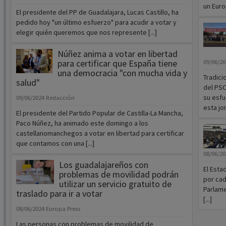
un Europ
El presidente del PP de Guadalajara, Lucas Castillo, ha
pedido hoy "un último esfuerzo" para acudir a votar y
elegir quién queremos que nos represente [...]
Núñez anima a votar en libertad
para certificar que España tiene
09/06/2
una democracia "con mucha vida y
Tradici
salud"
del PS
su esfu
09/06/2024
Redacción
esta jor
El presidente del Partido Popular de Castilla-La Mancha,
Paco Núñez, ha animado este domingo a los
castellanomanchegos a votar en libertad para certificar
que contamos con una [...]
08/06/2
Los guadalajareños con
El Esta
problemas de movilidad podrán
por cad
utilizar un servicio gratuito de
Parlam
traslado para ir a votar
[...]
08/06/2024
Europa Press
Las personas con problemas de movilidad de