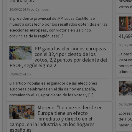
Guadalajara”
provinc
votos d
10/06/2024
Paco Campos
El presidente provincial del PP, Lucas Castillo, se
muestra satisfecho por los resultados obtenidos en las
elecciones europeas, con victoria en las cinco
41,6
provincias de la región, as&[...]
09/06/2
PP gana las elecciones europeas
con el 32,4 por ciento de los
La part
votos, 2,2 puntos por delante del
2024 en
PSOE, según Sigma 2
horas e
últimos
09/06/2024
E.P.
El Partido Popular es el ganador de las elecciones
europeas celebradas en el día de hoy en España,
obteniendo el 32,4 por ciento de los votos y [...]
09/06/2
Moreno: "Lo que se decide en
Europa tiene un efecto
El pres
inmediato y directo en el
del PSO
campo, en la industria y en los hogares
hacer u
españoles"