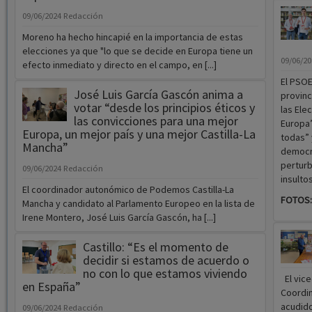
09/06/2024
Redacción
Moreno ha hecho hincapié en la importancia de estas
elecciones ya que "lo que se decide en Europa tiene un
09/06/2
efecto inmediato y directo en el campo, en [...]
El PSOE
José Luis García Gascón anima a
provinc
votar “desde los principios éticos y
las Ele
las convicciones para una mejor
Europa”
Europa, un mejor país y una mejor Castilla-La
todas” 
Mancha”
democra
perturb
09/06/2024
Redacción
insulto
El coordinador autonómico de Podemos Castilla-La
FOTOS:
Mancha y candidato al Parlamento Europeo en la lista de
Irene Montero, José Luis García Gascón, ha [...]
Castillo: “Es el momento de
decidir si estamos de acuerdo o
no con lo que estamos viviendo
El vice
en España”
Coordin
acudido
09/06/2024
Redacción