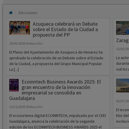
Elecciones
Azuqueca celebrará un Debate
sobre el Estado de la Ciudad a
propuesta del PP
Zarag
29/05/2026
Redacción
15/05/2
El Pleno del Ayuntamiento de Azuqueca de Henares ha
La auto
aprobado la celebración de un Debate sobre el Estado
durante
de la Ciudad, a propuesta del Grupo Municipal Popular.
vial loc
La [...]
Ecoinntech Business Awards 2025: El
gran encuentro de la innovación
empresarial se consolida en
Guadalajara
05/07/2
12/12/2025
Redacción
El ince
El ecosistema digital ECOINNTECH, impulsado por el CEEI
litio d
Guadalajara, anuncia la celebración de la segunda
evolucio
edición de los ECOINNTECH BUSINESS AWARDS 2025 el