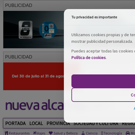
PUBLICIDAD
Tu privacidad es importante
Utilizamos cookies propias y de terc
mostrar publicidad personalizada.
Puedes aceptar todas las cookies o
PUBLICIDAD
Política de cookies
.
Co
PORTADA
LOCAL
PROVINCIA
SOCIEDAD Y CULTURA
REGI
Restaurantes
Viajes
Salud y Belleza
Ciencia
Tecnología
Mo