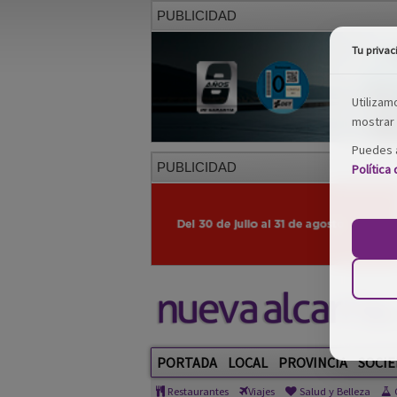
PUBLICIDAD
Tu privac
Utilizam
mostrar 
Puedes a
PUBLICIDAD
Política
PORTADA
LOCAL
PROVINCIA
SOCIE
Restaurantes
Viajes
Salud y Belleza
C