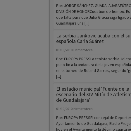
Por: JORGE SÁNCHEZ. GUADALAJARAFÚTBO
DIVISIÓN DE HONORCuestión de tiempo. Es e
que falta para que Julio Gracia siga ligado
Guadalajara una [...]
La serbia Jankovic acaba con el su
española Carla Suárez
01/10/2010
Hemeroteca
Por: EUROPA PRESSLa tenista serbia Jelen
puso fin a la andadura de la joven española
en el torneo de Roland Garros, segundo 'g
[...]
El estadio municipal 'Fuente de la 
escenario del XIV Mitín de Atletis
de Guadalajara'
01/10/2010
Hemeroteca
Por: EUROPA PRESSEl concejal de Deportes
Ayuntamiento de Guadalajara, Eladio Freij
hoy en el Ayuntamiento la décimo cuarta ed