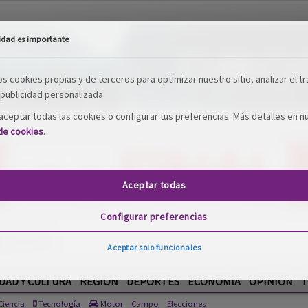
idad es importante
os cookies propias y de terceros para optimizar nuestro sitio, analizar el tr
publicidad personalizada.
ceptar todas las cookies o configurar tus preferencias. Más detalles en n
 de cookies
.
Aceptar todas
Configurar preferencias
Aceptar solo funcionales
DAD Y CULTURA
REGIÓN
DEPORTES
ECONOMÍA
OPINIÓN
T
iencia
Tecnología
Motor
Campo
Elecciones