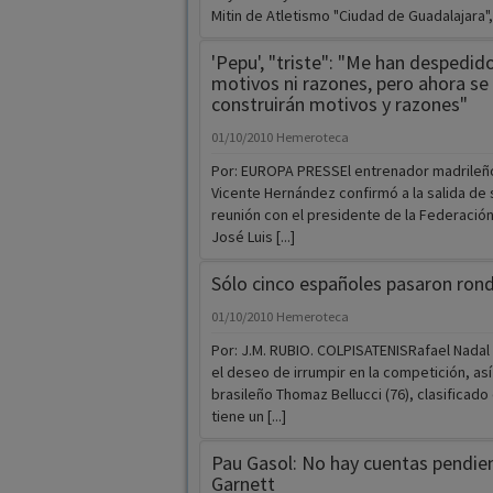
Mitin de Atletismo "Ciudad de Guadalajara", [
'Pepu', "triste": "Me han despedido
motivos ni razones, pero ahora se
construirán motivos y razones"
01/10/2010
Hemeroteca
Por: EUROPA PRESSEl entrenador madrileñ
Vicente Hernández confirmó a la salida de
reunión con el presidente de la Federació
José Luis [...]
Sólo cinco españoles pasaron rond
01/10/2010
Hemeroteca
Por: J.M. RUBIO. COLPISATENISRafael Nada
el deseo de irrumpir en la competición, así
brasileño Thomaz Bellucci (76), clasificado 
tiene un [...]
Pau Gasol: No hay cuentas pendie
Garnett