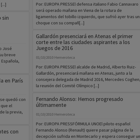
Por: EUROPA PRESSEl defensa italiano Fabio Cannavaro
...]
será operado mañana en Viena de la rotura de
ligamentos del tobillo izquierdo, que sufrió ayer tras un
 sin
choque con su compañ[...]
Gallardón presenciará en Atenas el primer
corte entre las ciudades aspirantes a los
Juegos de 2016
o José
 su breve
01/10/2010
Hemeroteca
n Española,
Por: EUROPA PRESSEl alcalde de Madrid, Alberto Ruiz-
Gallardón, presenciará mañana en Atenas, junto a la
consejera delegada de Madrid 2016, Mercedes Coghen
a en París
la reunión del Comité Olímpico [...]
Fernando Alonso: Hemos progresado
l se quedó con
últimamente
 que el
de la previa,
01/10/2010
Hemeroteca
Por: EUROPA PRESSFÓRMULA UNOEl piloto español
Fernando Alonso (Renault) quiere pasar página de la
ntes con
decepción sufrida en Montecarlo y espera conseguir u