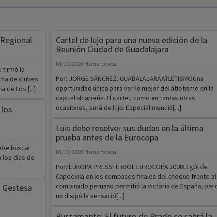
 Regional
Cartel de lujo para una nueva edición de la
Reunión Ciudad de Guadalajara
01/10/2010
Hemeroteca
 firmó la
Por: JORGE SÁNCHEZ. GUADALAJARAATLETISMOUna
cha de clubes
oportunidad única para ver lo mejor del atletismo en la
 de Los [...]
capital alcarreña. El cartel, como en tantas otras
ocasiones, será de lujo. Especial menció[...]
 los
Luis debe resolver sus dudas en la última
prueba antes de la Eurocopa
debe buscar
01/10/2010
Hemeroteca
 los días de
Por: EUROPA PRESSFÚTBOL EUROCOPA 2008El gol de
Capdevila en los compases finales del choque frente al
combinado peruano permitió la victoria de España, per
l Gestesa
no disipó la sensació[...]
Bustamante: El futuro de Prado se sabrá la