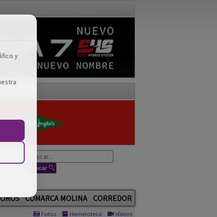
áfico y
uestra
OROS
COMARCA MOLINA
CORREDOR
Fotos
Hemeroteca
Vídeos