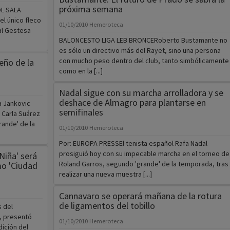
próxima semana
L SALA
l único fleco
01/10/2010
Hemeroteca
 al Gestesa
BALONCESTO LIGA LEB BRONCERoberto Bustamante no
es sólo un directivo más del Rayet, sino una persona
con mucho peso dentro del club, tanto simbólicamente
eño de la
como en la [...]
Nadal sigue con su marcha arrolladora y se
deshace de Almagro para plantarse en
a Jankovic
semifinales
 Carla Suárez
rande' de la
01/10/2010
Hemeroteca
Por: EUROPA PRESSEl tenista español Rafa Nadal
prosiguió hoy con su impecable marcha en el torneo de
Niña' será
Roland Garros, segundo 'grande' de la temporada, tras
mo 'Ciudad
realizar una nueva muestra [...]
Cannavaro se operará mañana de la rotura
de ligamentos del tobillo
 del
o, presentó
01/10/2010
Hemeroteca
ición del