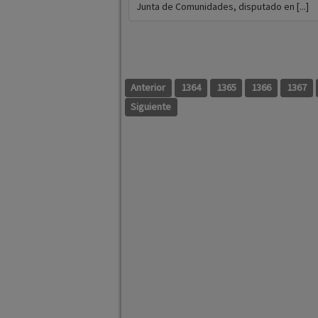
Junta de Comunidades, disputado en [...]
Anterior
1364
1365
1366
1367
Siguiente