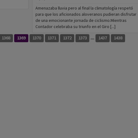
Amenazaba lluvia pero al final la climatología respetó
para que los aficionados aloveranos pudieran disfrutar
de una emocionante jornada de ciclismo.Mientras
Contador celebraba su triunfo en el Giro [...]
...
1368
1369
1370
1371
1372
1373
1437
1438