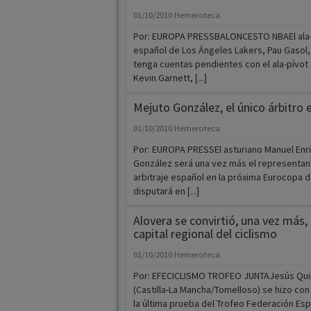
01/10/2010
Hemeroteca
Por: EUROPA PRESSBALONCESTO NBAEl ala-
español de Los Ángeles Lakers, Pau Gasol
tenga cuentas pendientes con el ala-pívot 
Kevin Garnett, [...]
Mejuto González, el único árbitro 
01/10/2010
Hemeroteca
Por: EUROPA PRESSEl asturiano Manuel Enr
González será una vez más el representan
arbitraje español en la próxima Eurocopa 
disputará en [...]
Alovera se convirtió, una vez más, 
capital regional del ciclismo
01/10/2010
Hemeroteca
Por: EFECICLISMO TROFEO JUNTAJesús Quin
(Castilla-La Mancha/Tomelloso) se hizo con 
la última prueba del Trofeo Federación Esp