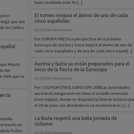
buen resultado este fin [...]
El torneo mejora el ánimo de uno de cada
pívot
cinco españoles
, negó que aún
de los Celtics
01/10/2010
Hemeroteca
Por: EUROPA PRESSLa perspectiva de la próxima
Eurocopa de Austria y Suiza mejora el ánimo de uno de
español
cada cinco españoles y de una de cada cinco españ[...]
Austria y Suiza ya están preparados para el
ique Mejuto
inicio de la fiesta de la Eurocopa
te del
de 2008 que se
01/10/2010
Hemeroteca
Por: COLPISAFÚTBOL EUROCOPA 2008Las autoridades
austriacas inauguraron en Viena el estadio renovado
en la
Ernst-Happel, donde se disputará la final de la Eurocop
el 29 de junio. Los alrededores se modernizaron y [...]
La lluvia respetó una bella jornada de
tanilla
ciclismo
el triunfo en
añola Trofeo
01/10/2010
Hemeroteca