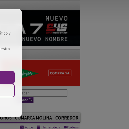
áfico y
uestra
OROS
COMARCA MOLINA
CORREDOR
Fotos
Hemeroteca
Vídeos