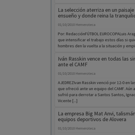
La selección aterriza en un paisaje
ensueño y donde reina la tranquil
01/10/2010
Hemeroteca
Por: RedacciónFÚTBOL EUROCOPALuis Ara
que intensificar el trabajo estos días si qu
hombres den la vuelta a la situación y empie
Iván Rasskin vence en todas las s
ante el CAMF
01/10/2010
Hemeroteca
AJEDREZIvan Rasskin venció por 12-0 en la
que ofreció ante un equipo del CAMF. Aún a
sufrió para derrotar a Santos Santos, Ignac
Vicente [...]
La empresa Big Mat Anvi, talismán
equipos deportivos de Alovera
01/10/2010
Hemeroteca