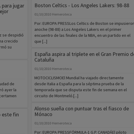
Boston Celtics - Los Angeles Lakers: 98-88
 para jugar
ejor
01/10/2010
Hemeroteca
Por: EUROPA PRESSLos Celtics de Boston se impusiero
anoche (98-88) a Los Angeles Lakers en el primer
z se despidió
encuentro de las finales de la NBA, en un partido en el
ha crecido
que [...]
irmó su
España aspira al triplete en el Gran Premio d
Cataluña
01/10/2010
Hemeroteca
MOTOCICLISMOEl Mundial ha viajado directamente
iudad de
desde Italia a España para la séptima prueba de la
ró ayer la
temporada que se disputa este fin de semana en el
n certamen
circuito de Montmeló.[...]
Alonso sueña con puntuar tras el fiasco de
Mónaco
 este fin
01/10/2010
Hemeroteca
Por: EUROPA PRESSFÓRMULA-1 G.P. CANADÁEl piloto