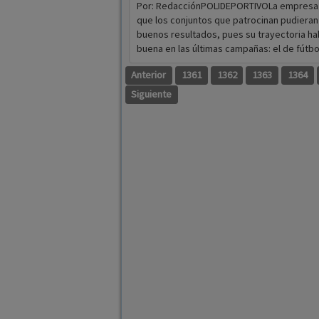
Por: RedacciónPOLIDEPORTIVOLa empresa
que los conjuntos que patrocinan pudieran
buenos resultados, pues su trayectoria ha
buena en las últimas campañas: el de fútbol 
Anterior
1361
1362
1363
1364
Siguiente