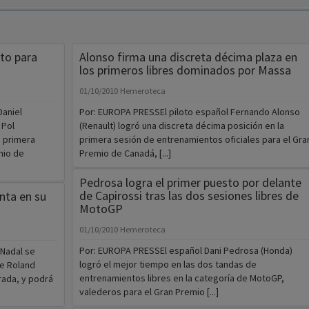
to para
Alonso firma una discreta décima plaza en
los primeros libres dominados por Massa
01/10/2010
Hemeroteca
aniel
Por: EUROPA PRESSEl piloto español Fernando Alonso
 Pol
(Renault) logró una discreta décima posición en la
e primera
primera sesión de entrenamientos oficiales para el Gra
mio de
Premio de Canadá, [...]
Pedrosa logra el primer puesto por delante
de Capirossi tras las dos sesiones libres de
nta en su
MotoGP
01/10/2010
Hemeroteca
Por: EUROPA PRESSEl español Dani Pedrosa (Honda)
 Nadal se
logró el mejor tiempo en las dos tandas de
de Roland
entrenamientos libres en la categoría de MotoGP,
rada, y podrá
valederos para el Gran Premio [...]