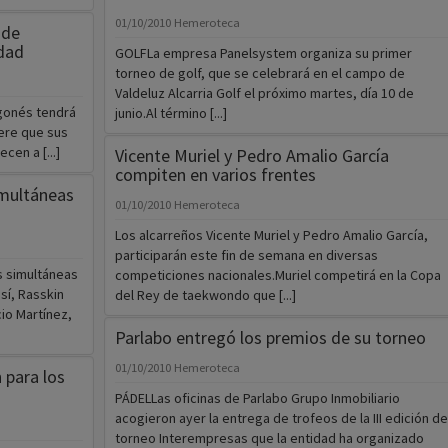
01/10/2010
Hemeroteca
 de
idad
GOLFLa empresa Panelsystem organiza su primer
torneo de golf, que se celebrará en el campo de
Valdeluz Alcarria Golf el próximo martes, día 10 de
gonés tendrá
junio.Al término [...]
iere que sus
cen a [...]
Vicente Muriel y Pedro Amalio García
compiten en varios frentes
imultáneas
01/10/2010
Hemeroteca
Los alcarreños Vicente Muriel y Pedro Amalio García,
participarán este fin de semana en diversas
s simultáneas
competiciones nacionales.Muriel competirá en la Copa
sí, Rasskin
del Rey de taekwondo que [...]
io Martínez,
Parlabo entregó los premios de su torneo
01/10/2010
Hemeroteca
 para los
PÁDELLas oficinas de Parlabo Grupo Inmobiliario
acogieron ayer la entrega de trofeos de la III edición de
torneo Interempresas que la entidad ha organizado