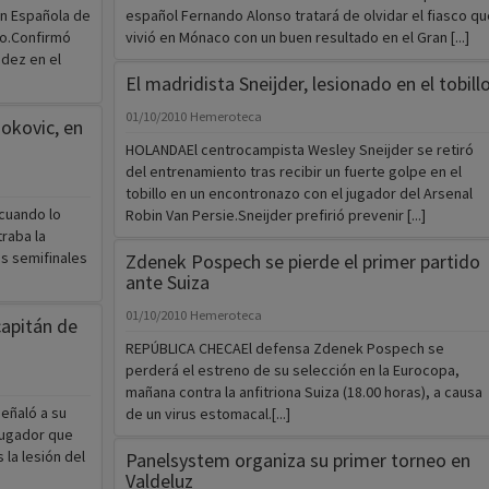
n Española de
español Fernando Alonso tratará de olvidar el fiasco qu
ro.Confirmó
vivió en Mónaco con un buen resultado en el Gran [...]
ndez en el
El madridista Sneijder, lesionado en el tobill
01/10/2010
Hemeroteca
jokovic, en
HOLANDAEl centrocampista Wesley Sneijder se retiró
del entrenamiento tras recibir un fuerte golpe en el
tobillo en un encontronazo con el jugador del Arsenal
cuando lo
Robin Van Persie.Sneijder prefirió prevenir [...]
raba la
as semifinales
Zdenek Pospech se pierde el primer partido
ante Suiza
01/10/2010
Hemeroteca
capitán de
REPÚBLICA CHECAEl defensa Zdenek Pospech se
perderá el estreno de su selección en la Eurocopa,
mañana contra la anfitriona Suiza (18.00 horas), a causa
eñaló a su
de un virus estomacal.[...]
jugador que
 la lesión del
Panelsystem organiza su primer torneo en
Valdeluz