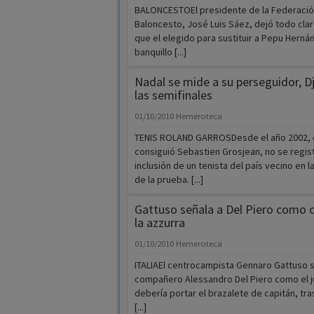
BALONCESTOEl presidente de la Federació
Baloncesto, José Luis Sáez, dejó todo cla
que el elegido para sustituir a Pepu Herná
banquillo [...]
Nadal se mide a su perseguidor, D
las semifinales
01/10/2010
Hemeroteca
TENIS ROLAND GARROSDesde el año 2002, 
consiguió Sebastien Grosjean, no se regist
inclusión de un tenista del país vecino en l
de la prueba. [...]
Gattuso señala a Del Piero como 
la azzurra
01/10/2010
Hemeroteca
ITALIAEl centrocampista Gennaro Gattuso s
compañero Alessandro Del Piero como el 
debería portar el brazalete de capitán, tras
[...]