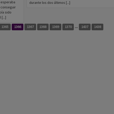
 esperaba
durante los dos últimos [...]
 conseguir
bía sido
[...]
...
1365
1366
1367
1368
1369
1370
1437
1438