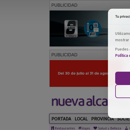
PUBLICIDAD
Tu privac
Utilizam
mostrar 
Puedes a
PUBLICIDAD
Política
PORTADA
LOCAL
PROVINCIA
SOCIE
Restaurantes
Viajes
Salud y Belleza
C