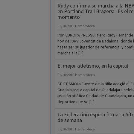
Rudy confirma su marcha a la NBA
en Portland Trail Brazers: "Es el m
momento"
01/10/2010
Hemeroteca
Por: EUROPA PRESSEl alero Rudy Fernánde
hoy del DKV Joventut de Badalona, donde 
hasta ser su jugador de referencia, y conf
marcha a la [...]
El mejor atletismo, en la capital
01/10/2010
Hemeroteca
ATLETISMOLa Fuente de la Niña acogió el C
GuadalajaraLa capital de Guadalajara celeb
reunión atlética Ciudad de Guadalajara, u
deportivo que se [...]
La Federación espera firmar a Aíto
de semana
01/10/2010
Hemeroteca