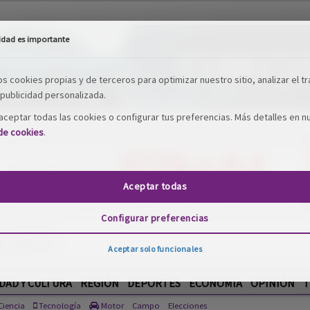
idad es importante
os cookies propias y de terceros para optimizar nuestro sitio, analizar el tr
publicidad personalizada.
ceptar todas las cookies o configurar tus preferencias. Más detalles en n
 de cookies
.
Aceptar todas
Configurar preferencias
Aceptar solo funcionales
DAD Y CULTURA
REGIÓN
DEPORTES
ECONOMÍA
OPINIÓN
T
iencia
Tecnología
Motor
Campo
Elecciones