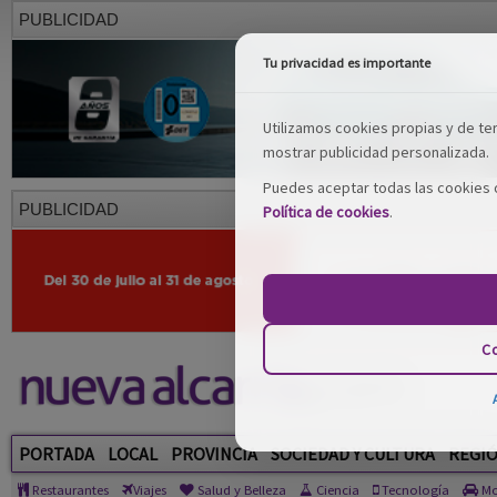
PUBLICIDAD
Tu privacidad es importante
Utilizamos cookies propias y de terc
mostrar publicidad personalizada.
Puedes aceptar todas las cookies o
PUBLICIDAD
Política de cookies
.
Co
PORTADA
LOCAL
PROVINCIA
SOCIEDAD Y CULTURA
REGI
Restaurantes
Viajes
Salud y Belleza
Ciencia
Tecnología
Mo