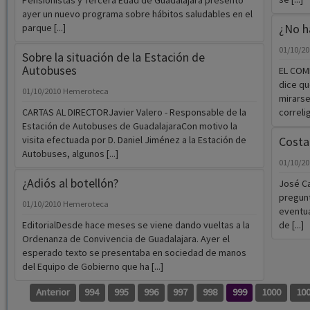
Pensionistas y Tercera Edad de Guadalajara presentó
ayer un nuevo programa sobre hábitos saludables en el
¿No h
parque [...]
01/10/2
Sobre la situación de la Estación de
Autobuses
EL COME
dice qu
01/10/2010
Hemeroteca
mirarse
CARTAS AL DIRECTORJavier Valero - Responsable de la
correlig
Estación de Autobuses de GuadalajaraCon motivo la
visita efectuada por D. Daniel Jiménez a la Estación de
Costa
Autobuses, algunos [...]
01/10/2
¿Adiós al botellón?
José Ca
pregunt
01/10/2010
Hemeroteca
eventua
EditorialDesde hace meses se viene dando vueltas a la
de [...]
Ordenanza de Convivencia de Guadalajara. Ayer el
esperado texto se presentaba en sociedad de manos
del Equipo de Gobierno que ha [...]
Anterior
994
995
996
997
998
999
1000
10