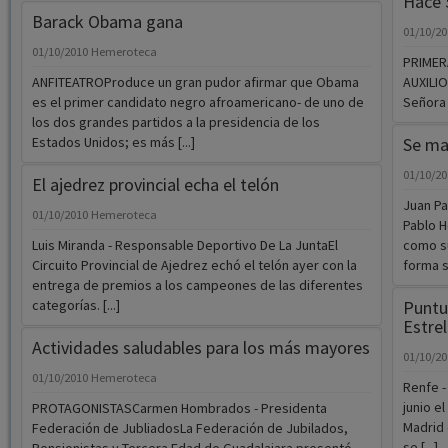
Hace 
Barack Obama gana
01/10/2
01/10/2010
Hemeroteca
PRIMER
ANFITEATROProduce un gran pudor afirmar que Obama
AUXILIO
es el primer candidato negro afroamericano- de uno de
Señora 
los dos grandes partidos a la presidencia de los
Estados Unidos; es más [...]
Se ma
01/10/2
El ajedrez provincial echa el telón
Juan Pa
01/10/2010
Hemeroteca
Pablo H
Luis Miranda - Responsable Deportivo De La JuntaEl
como s
Circuito Provincial de Ajedrez echó el telón ayer con la
forma s
entrega de premios a los campeones de las diferentes
categorías. [...]
Puntu
Estre
Actividades saludables para los más mayores
01/10/2
01/10/2010
Hemeroteca
Renfe -
junio e
PROTAGONISTASCarmen Hombrados - Presidenta
Madrid 
Federación de JubliadosLa Federación de Jubilados,
se [...]