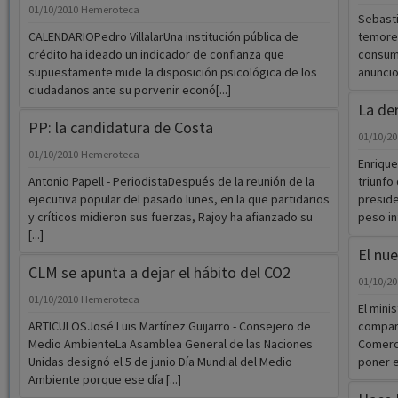
01/10/2010
Hemeroteca
Sebasti
CALENDARIOPedro VillalarUna institución pública de
temore
crédito ha ideado un indicador de confianza que
consumi
supuestamente mide la disposición psicológica de los
anuncios
ciudadanos ante su porvenir econó[...]
La der
PP: la candidatura de Costa
01/10/2
01/10/2010
Hemeroteca
Enrique
Antonio Papell - PeriodistaDespués de la reunión de la
triunfo
ejecutiva popular del pasado lunes, en la que partidarios
preside
y críticos midieron sus fuerzas, Rajoy ha afianzado su
peso inf
[...]
El nue
CLM se apunta a dejar el hábito del CO2
01/10/2
01/10/2010
Hemeroteca
El mini
ARTICULOSJosé Luis Martínez Guijarro - Consejero de
compare
Medio AmbienteLa Asamblea General de las Naciones
Comerc
Unidas designó el 5 de junio Día Mundial del Medio
poner e
Ambiente porque ese día [...]