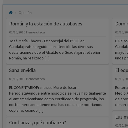
Opinión
Román y la estación de autobuses
Doming
01/10/2010
Hemeroteca
01/10/2
José María Chaves - Ex concejal del PSOE en
CARTAS
GuadalajaraHe seguido con atención las diversas
Guadala
declaraciones que el Alcalde de Guadalajara, el señor
mayo, d
Román, ha realizado [...]
unos pr
Sana envidia
El equ
01/10/2010
Hemeroteca
01/10/2
EL COMENTARIOFrancisco Muro de Iscar -
Editori
PeriodistaAunque entre nosotros se lleva habitualmente
Medio A
el antiamericanismo como certificado de progresía, los
de apo
norteamericanos tienen muchas cosas que podríamos
desarrol
copiar o, cuando [...]
Luz m
Confianza ¿qué confianza?
01/10/2