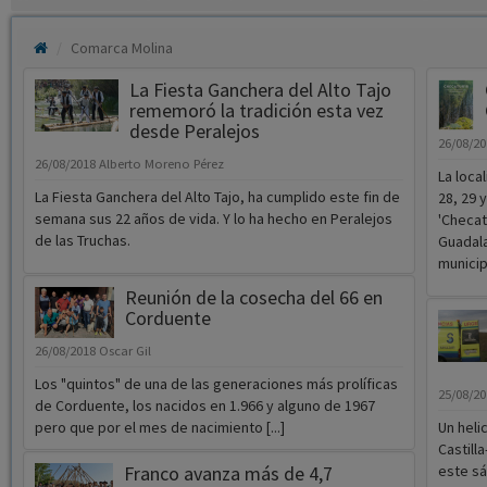
Comarca Molina
La Fiesta Ganchera del Alto Tajo
rememoró la tradición esta vez
desde Peralejos
26/08/2
26/08/2018
Alberto Moreno Pérez
La loca
La Fiesta Ganchera del Alto Tajo, ha cumplido este fin de
28, 29 
semana sus 22 años de vida. Y lo ha hecho en Peralejos
'Checat
de las Truchas.
Guadala
municip
Reunión de la cosecha del 66 en
Corduente
26/08/2018
Oscar Gil
Los "quintos" de una de las generaciones más prolíficas
25/08/2
de Corduente, los nacidos en 1.966 y alguno de 1967
pero que por el mes de nacimiento [...]
Un heli
Castill
Franco avanza más de 4,7
este sá