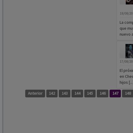
18/08/2
La comp
que muy
nuevo a 
17/08/2
El próx
en Chec
hijos [...
Anterior
142
143
144
145
146
147
148