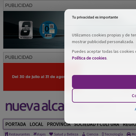
PUBLICIDAD
Tu privacidad es importante
Utilizamos cookies propias y de terc
mostrar publicidad personalizada.
Puedes aceptar todas las cookies o
PUBLICIDAD
Política de cookies
.
Co
PORTADA
LOCAL
PROVINCIA
SOCIEDAD Y CULTURA
REGI
Restaurantes
Viajes
Salud y Belleza
Ciencia
Tecnología
Mo