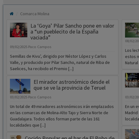
Comarca Molina
La ‘Goya’ Pilar Sancho pone en valor
a “un pueblecito de la España
vaciada”
08/02/2
09/02/2025
Paco Campos
Los lec
Semillas de Kivu’, dirigido por Néstor López y Carlos
estos m
Valle, y producido por Pilar Sancho, natural de Riba de
Natural 
Saelices, ha recibido el Premio [...]
El mirador astronómico desde el
que se ve la provincia de Teruel
03/02/2025
Paco Campos
03/02/2
Un total de 49 miradores astronómicos irán emplazados
En un e
en las comarcas de Molina-Alto Tajo y Sierra Norte de
Madrid 
Guadalajara. Todos ellos forman parte de las 161
localid
localidades que [...]
Cocido Popular en el bar de El Pobo de