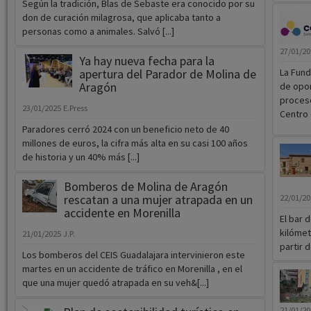
Según la tradición, Blas de Sebaste era conocido por su
don de curación milagrosa, que aplicaba tanto a
personas como a animales. Salvó [...]
27/01/2
Ya hay nueva fecha para la
apertura del Parador de Molina de
La Fund
Aragón
de opor
proceso
23/01/2025
E.Press
Centro 
Paradores cerró 2024 con un beneficio neto de 40
millones de euros, la cifra más alta en su casi 100 años
de historia y un 40% más [...]
Bomberos de Molina de Aragón
rescatan a una mujer atrapada en un
22/01/2
accidente en Morenilla
El bar 
kilómet
21/01/2025
J.P.
partir d
Los bomberos del CEIS Guadalajara intervinieron este
martes en un accidente de tráfico en Morenilla , en el
que una mujer quedó atrapada en su veh&[...]
21/01/2