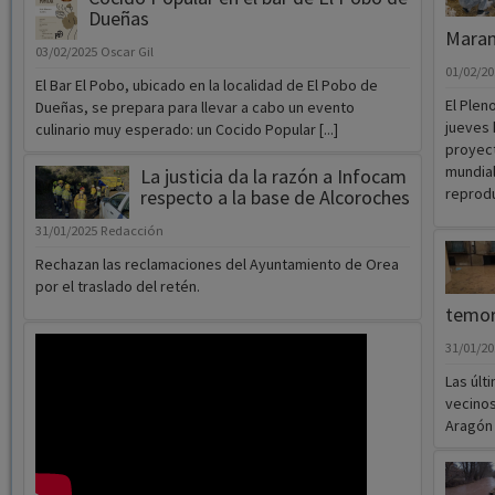
Dueñas
Mara
03/02/2025
Oscar Gil
01/02/2
El Bar El Pobo, ubicado en la localidad de El Pobo de
El Plen
Dueñas, se prepara para llevar a cabo un evento
jueves 
culinario muy esperado: un Cocido Popular [...]
proyect
mundial
La justicia da la razón a Infocam
reprodu
respecto a la base de Alcoroches
31/01/2025
Redacción
Rechazan las reclamaciones del Ayuntamiento de Orea
por el traslado del retén.
temor
31/01/2
Las últ
vecinos
Aragón c