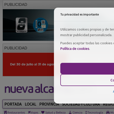
PUBLICIDAD
Tu privacidad es importante
Utilizamos cookies propias y de terc
mostrar publicidad personalizada.
Puedes aceptar todas las cookies o
PUBLICIDAD
Política de cookies
.
Co
PORTADA
LOCAL
PROVINCIA
SOCIEDAD Y CULTURA
REGI
Restaurantes
Viajes
Salud y Belleza
Ciencia
Tecnología
Mo