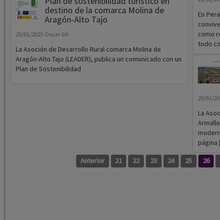
Plan de sostenibilidad turístico en
destino de la comarca Molina de
En Pera
Aragón-Alto Tajo
convive
como re
20/01/2025
Oscar Gil
todo co
La Asoción de Desarrollo Rural comarca Molina de
Aragón-Alto Tajo (LEADER), publica un comunicado con un
Plan de Sostenibilidad
20/01/2
La Asoc
Armallo
moderni
página [.
Anterior
21
22
23
24
25
26