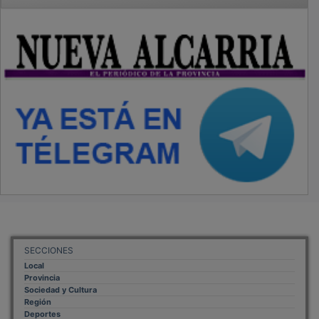
Deportes
Economía
Opinión
NUEVA ALCARRIA
Quiénes somos
MÁS INFORMACIÓN
Aviso Legal
Política de Privacidad
Politica de Cookies
Mas informacion sobre las cookies
BASES CONCURSO FOTOGRAFÍA LAVANDA
OTROS ENLACES
Sistemas Integrales Cualificados
Entrada Bloggers
Aviso Legal
Configuración de Cookies
Empleo Trabajando.es
Tiempo: 0.1041 seg., Memoria Usada: 0.94 MB
Diseño web
Inweb
© 2015 - 2026
Volver arriba