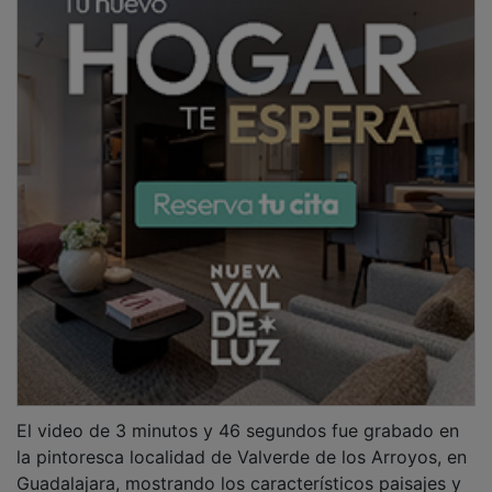
Guadalajara, mostrando los característicos paisajes y
la arquitectura de la Sierra Norte, incluyendo sus
singulares casas de pizarra negra y la impresionante
cascada de la Chorrera de Despeñalagua.
"Un Paso Más" aborda temas universales como la
superación, la libertad y el amor, con imágenes que
complementan el mensaje de la canción al mostrar a
Tamara en los escenarios naturales y urbanos de
Valverde de los Arroyos.
Tamara ha expresado su profundo agradecimiento al
equipo que hizo posible este lanzamiento, incluyendo
Kreamusica (Management), Weareeclipset (Dirección y
edición), Angel Galán (Comunicación), Manuel
Zamorano Estilista (Peluquería), Cristina Hurle
(Maquillaje) y Tresele3l (Vestuario).
A pocas horas de su estreno, el video ya acumula 258
visualizaciones y 55 "me gusta", lo que refleja la