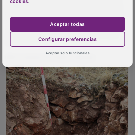
cookies
.
bodegas tradicionales, muchas de ellas del siglo XV-
XVI y todavía activas. Allí el aire fresco y húmedo se
impregna del mismo aroma ancestral.
María
, una
Aceptar todas
vecina dedicada a las labores de la bodega, baja a
revisar sus tinajas, donde el vino madura tranquilo
Configurar preferencias
gracias al abrazo constante de la roca.
Aceptar solo funcionales
1938: los búnkeres del Castillo en Abánades