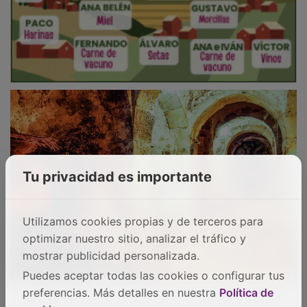
Tu privacidad es importante
Utilizamos cookies propias y de terceros para
optimizar nuestro sitio, analizar el tráfico y
mostrar publicidad personalizada.
Puedes aceptar todas las cookies o configurar tus
Y en
Horche
, uno de los grandes tesoros vinícolas de
preferencias. Más detalles en nuestra
Política de
la
Alcarria
, el subsuelo está horadado por casi 500