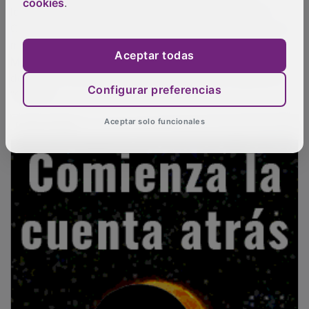
localidades como Campo de Criptana o Mota del
cookies
.
Cuervo, muestran el funcionamiento tradicional de la
molienda, vinculado a la economía cerealista de la
Mancha. Estos conjuntos, restaurados en las últimas
Aceptar todas
décadas, forman parte de rutas culturales ligadas al
“Quijote”.
Configurar preferencias
PUBLICIDAD
Aceptar solo funcionales