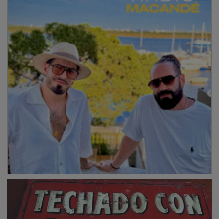
Fue en 1942 cuando uno de los propietarios de la
empresa, en concreto Antonio Viejo Antón, solicitó la
ampliación de las instalaciones de la industria
constructora, ya que la demanda de materiales
aumentó de manera considerable, debido a los
numerosos daños que sufrieron muchas viviendas con
motivo del conflicto bélico. Se produjo igualmente un
aumento de trabajadores en la fábrica conocida
coloquialmente como “ La Pizarrita”, debido a la gran
demanda de productos como las tuberías de