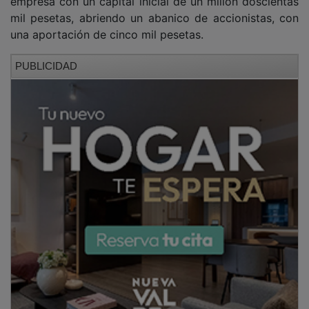
mil pesetas, abriendo un abanico de accionistas, con
una aportación de cinco mil pesetas.
PUBLICIDAD
Una vez iniciada la actividad empresarial se
comenzaron a fabricar todo tipo de materiales para la
construcción, siendo utilizados los productos como el
cemento, el agua y el amianto. El producto estrella era
el material de construcción utilizado para cubrir las
techumbres de las viviendas conocido popularmente
como la Uralita. Durante la Guerra Civil, la factoría
siguió abierta, aunque la producción de materiales
para la construcción descendió de manera
considerable.
PUBLICIDAD