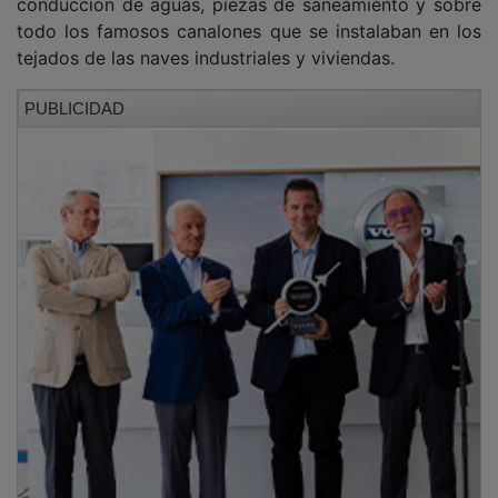
Fue a partir de la década de los setenta cuando se
detectó que el amianto era una sustancia muy
perjudicial para los trabajadores, afectándoles
principalmente al aparato circulatorio. Fue una de las
causas de que muchos empleados que estaban en
contacto directo con el amianto falleciesen antes de
su jubilación con graves enfermedades como la
asbestosis y el cáncer de pulmón. En 1981 se producía
el cierre total de la empresa de Fibrocementos
Castilla, tras más de cincuenta años de productividad.
En la actualidad las antiguas naves de la Pizarrita son
utilizadas por la empresa Quicesa, dedicada a la
fabricación de productos higiénicos del hogar, así
como todo tipo de materiales para la desinfección de