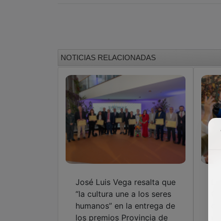
NOTICIAS RELACIONADAS
José Luis Vega resalta que
La
“la cultura une a los seres
Gu
humanos” en la entrega de
de
los premios Provincia de
mi