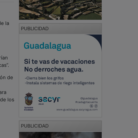
e la
PUBLICIDAD
rían
as”.
ión de
ara
 de los
PUBLICIDAD