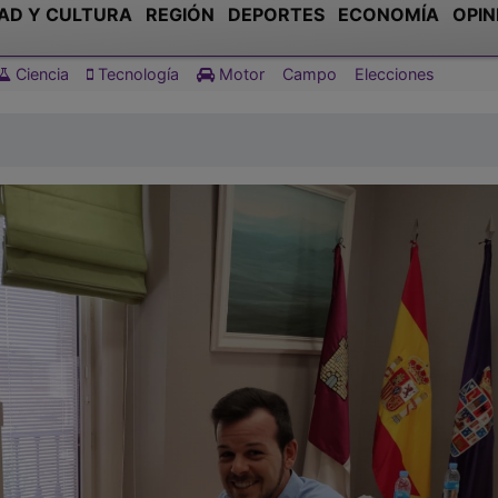
AD Y CULTURA
REGIÓN
DEPORTES
ECONOMÍA
OPIN
Ciencia
Tecnología
Motor
Campo
Elecciones