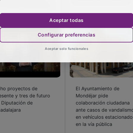
4 núcleos de población
Aceptar todas
Configurar preferencias
Aceptar solo funcionales
ho proyectos de
El Ayuntamiento de
esente y tres de futuro
Mondéjar pide
 Diputación de
colaboración ciudadana
adalajara
ante casos de vandalism
en vehículos estacionado
en la vía pública