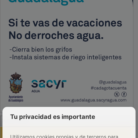
Tu privacidad es importante
PUBLICIDAD
Utilizamos cookies propias y de terceros para