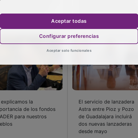
fuerza su seguridad con
de Caciques y recital de
 convenio policial con
García para la victoria de
uqueca de Henares
Flamin
Aceptar todas
Configurar preferencias
Aceptar solo funcionales
 explicamos la
El servicio de lanzadera
portancia de los fondos
Astra entre Pioz y Pozo
ADER para nuestros
de Guadalajara incluirá
eblos
dos nuevas lanzaderas
desde mayo