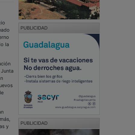
cio
PUBLICIDAD
teado
erno
o la
ución
 Junta
an
nuevos
de
an
emás,
PUBLICIDAD
as y