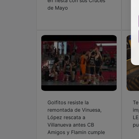
en fiesta con sus Cruces
re
de Mayo
un
Az
Golfitos resiste la
Te
remontada de Vinuesa,
im
López rescata a
LE
Villanueva antes CB
pu
Amigos y Flamin cumple