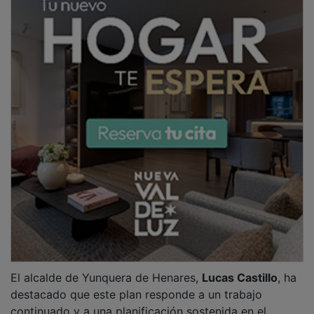
continuado y a una planificación sostenida en el
tiempo para mejorar las calles del municipio y la
calidad de vida de los vecinos.
El regidor ha subrayado además que el Ayuntamiento
sigue avanzando fase a fase con el compromiso de
mantener y renovar las infraestructuras urbanas, en
una línea de actuación orientada a mejorar las
condiciones de
circulación
,
seguridad
y
accesibilidad
en las vías públicas del municipio.
PUBLICIDAD