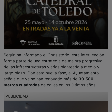
Según ha informado el Consistorio, esta intervención
forma parte de una estrategia de mejora progresiva
de las infraestructuras viarias planteada a medio y
largo plazo. Con esta nueva fase, el Ayuntamiento
señala que ya se han renovado más de
39.500
metros cuadrados
de calles en los últimos años.
PUBLICIDAD
El alcalde de Yunquera de Henares,
Lucas Castillo
, ha
destacado que este plan responde a un trabajo