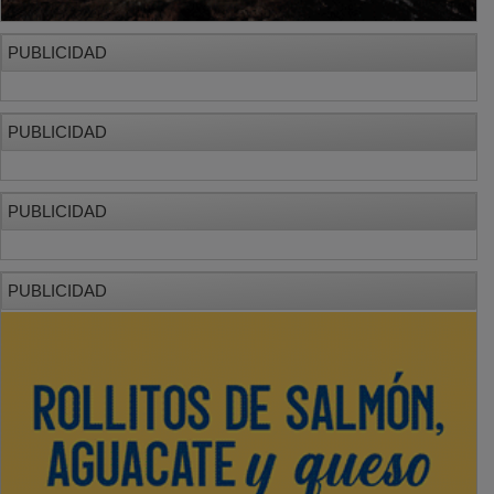
Amigos del Pueblo Saharaui busca a siete
familias para acoger niños este verano
OTRAS NOTICIAS
GUADA TV MEDIA