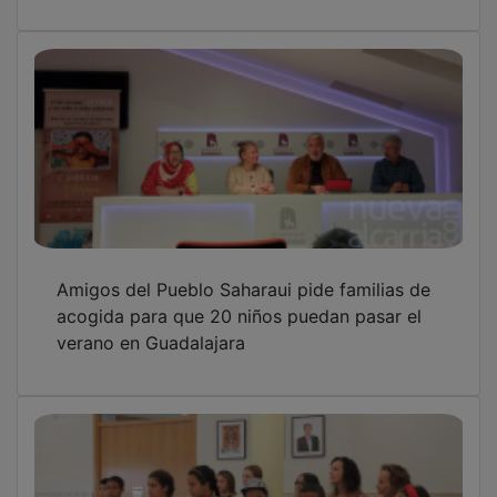
En esta línea, el próximo viernes 21 de Julio se
celebrará una fiesta de bienvenida en el Casino Club
de Campo de Guadalajara, donde se compartirá una
tarde de juegos y merienda con el mismo objetivo de
seguir creando vínculos de solidaridad.
Desde la Asociación de Amigos y Amigas del Pueblo
Saharaui de Guadalajara queremos agradecer al
Ayuntamiento y a la Diputación de Guadalajara por su
colaboración por el proyecto y desear a las familias
de acogida que pasen un feliz verano.