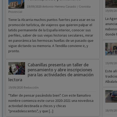
19/09/2020
Antonio Herrera Casado / Cronista
19/09/2
Provincial
La Agen
Tiene la Alcarria muchos puntos fuertes para usar en su
anuncia
promoción turística, de viajeros que quieren palpar el
nuboso,
latido permanente de la España interior, conocer sus
donde h
perfiles, saber de sus viejas historias seculares, mirar
en panorámica las hermosas huellas de un pasado que
sigue dictando su memoria. A Tendilla conviene ir, y
pronto.
19/09/2
Cabanillas presenta un taller de
pensamiento y abre inscripciones
Este añ
para las actividades de animación
tradici
lectora
Albalate
19/09/2020
Redacción
"Taller de pensar pasándolo bien". Con este llamativo
nombre comienza este curso 2020-2021 una novedosa
actividad destinada a chicos y chicas
18/09/2
"preadolescentes", y que [...]