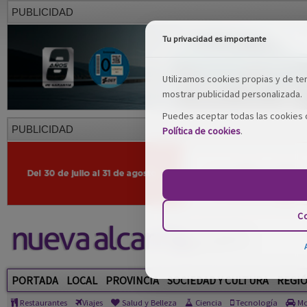
PUBLICIDAD
Tu privacidad es importante
Utilizamos cookies propias y de terc
mostrar publicidad personalizada.
Puedes aceptar todas las cookies o
PUBLICIDAD
Política de cookies
.
Co
PORTADA
LOCAL
PROVINCIA
SOCIEDAD Y CULTURA
REGI
Restaurantes
Viajes
Salud y Belleza
Ciencia
Tecnología
Mo