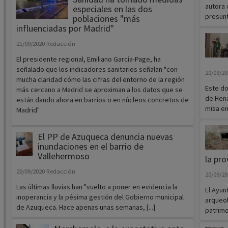
autora 
especiales en las dos
presunt
poblaciones "más
influenciadas por Madrid"
21/09/2020
Redacción
El presidente regional, Emiliano García-Page, ha
señalado que los indicadores sanitarios señalan "con
20/09/2
mucha claridad cómo las cifras del entorno de la región
Este do
más cercano a Madrid se aproximan a los datos que se
de Hena
están dando ahora en barrios o en núcleos concretos de
misa en 
Madrid"
El PP de Azuqueca denuncia nuevas
inundaciones en el barrio de
Vallehermoso
la pro
20/09/2020
Redacción
20/09/2
Las últimas lluvias han "vuelto a poner en evidencia la
El Ayun
inoperancia y la pésima gestión del Gobierno municipal
arqueol
de Azuqueca. Hace apenas unas semanas, [...]
patrimon