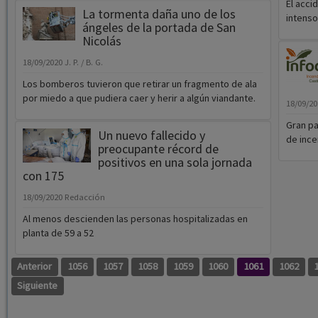
El acci
La tormenta daña uno de los
intenso
ángeles de la portada de San
Nicolás
18/09/2020
J. P. / B. G.
Los bomberos tuvieron que retirar un fragmento de ala
por miedo a que pudiera caer y herir a algún viandante.
18/09/2
Gran pa
Un nuevo fallecido y
de ince
preocupante récord de
positivos en una sola jornada
con 175
18/09/2020
Redacción
Al menos descienden las personas hospitalizadas en
planta de 59 a 52
Anterior
1056
1057
1058
1059
1060
1061
1062
Siguiente