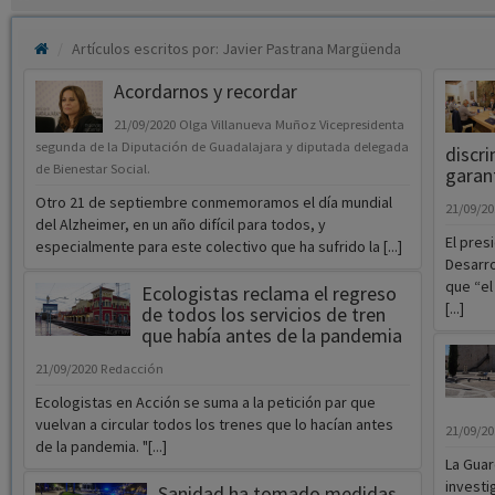
Artículos escritos por: Javier Pastrana Margüenda
Acordarnos y recordar
21/09/2020
Olga Villanueva Muñoz Vicepresidenta
segunda de la Diputación de Guadalajara y diputada delegada
discri
de Bienestar Social.
garan
Otro 21 de septiembre conmemoramos el día mundial
21/09/2
del Alzheimer, en un año difícil para todos, y
El pres
especialmente para este colectivo que ha sufrido la [...]
Desarro
que “el
Ecologistas reclama el regreso
[...]
de todos los servicios de tren
que había antes de la pandemia
21/09/2020
Redacción
Ecologistas en Acción se suma a la petición par que
vuelvan a circular todos los trenes que lo hacían antes
21/09/2
de la pandemia. "[...]
La Guar
investi
Sanidad ha tomado medidas