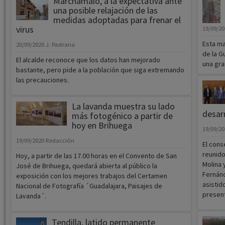
Marchamalo, a la expectativa ante
una posible relajación de las
medidas adoptadas para frenar el
virus
19/09/2
Esta ma
20/09/2020
J. Pastrana
de la G
El alcalde reconoce que los datos han mejorado
una gran
bastante, pero pide a la población que siga extremando
las precauciones.
La lavanda muestra su lado
desarr
más fotogénico a partir de
hoy en Brihuega
19/09/2
19/09/2020
Redacción
El cons
reunido
Hoy, a partir de las 17.00 horas en el Convento de San
Molina 
José de Brihuega, quedará abierta al público la
Fernánd
exposición con los mejores trabajos del Certamen
asistid
Nacional de Fotografía ´Guadalajara, Paisajes de
present
Lavanda´.
Tendilla, latido permanente