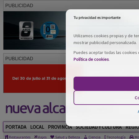
PUBLICIDAD
Tu privacidad es importante
Utilizamos cookies propias y de terc
mostrar publicidad personalizada.
Puedes aceptar todas las cookies o
PUBLICIDAD
Política de cookies
.
Co
PORTADA
LOCAL
PROVINCIA
SOCIEDAD Y CULTURA
REGI
Restaurantes
Viajes
Salud y Belleza
Ciencia
Tecnología
Mo