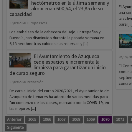
hectómetros en la última semana y
El Ayun
almacenan 600,64, el 23,85 de su
una ser
capacidad
la acti
07/09/2020
Europa Press
para [...
Los embalses de la cabecera del Tajo, Entrepeñas y
Buendía, han disminuido durante la pasada semana en
6,13 hectómetros cúbicos sus reservas y [...]
El Ayuntamiento de Azuqueca
07/09/2
cede espacios e incrementa la
El Cent
limpieza para garantizar un inicio
continu
de curso seguro
septiem
07/09/2020
Redacción
concret
De cara al inicio del curso 2020/2021, el Ayuntamiento de
Azuqueca de Henares ha adoptado varias medidas para
"un comienzo de las clases, marcado por la COVID-19, en
las mejores [...]
Anterior
1065
1066
1067
1068
1069
1070
1071
Siguiente