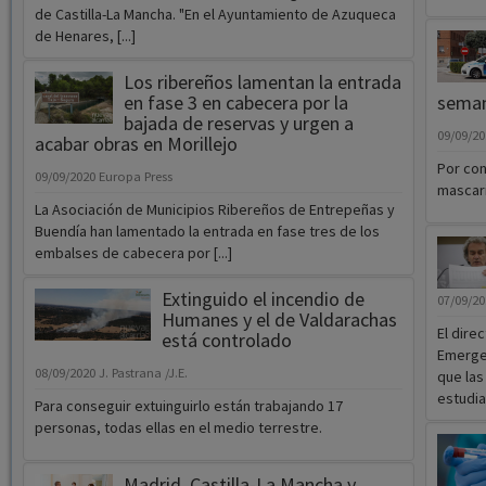
de Castilla-La Mancha. "En el Ayuntamiento de Azuqueca
de Henares, [...]
Los ribereños lamentan la entrada
en fase 3 en cabecera por la
sema
bajada de reservas y urgen a
09/09/2
acabar obras en Morillejo
Por con
09/09/2020
Europa Press
mascari
La Asociación de Municipios Ribereños de Entrepeñas y
Buendía han lamentado la entrada en fase tres de los
embalses de cabecera por [...]
Extinguido el incendio de
07/09/2
Humanes y el de Valdarachas
El dire
está controlado
Emergen
08/09/2020
J. Pastrana /J.E.
que las
estudian
Para conseguir extuinguirlo están trabajando 17
personas, todas ellas en el medio terrestre.
Madrid, Castilla-La Mancha y