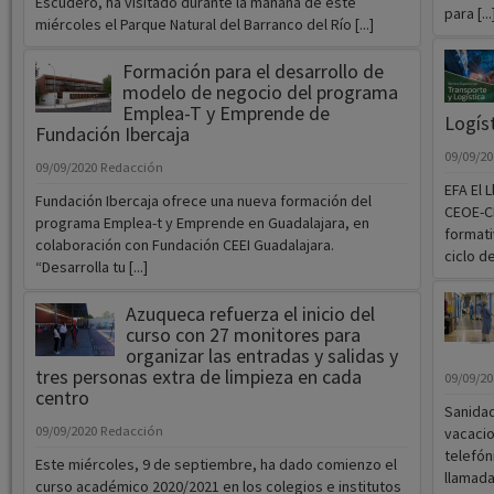
Escudero, ha visitado durante la mañana de este
para [...
miércoles el Parque Natural del Barranco del Río [...]
Formación para el desarrollo de
modelo de negocio del programa
Emplea-T y Emprende de
Logíst
Fundación Ibercaja
09/09/2
09/09/2020
Redacción
EFA El 
Fundación Ibercaja ofrece una nueva formación del
CEOE-C
programa Emplea-t y Emprende en Guadalajara, en
formati
colaboración con Fundación CEEI Guadalajara.
ciclo d
“Desarrolla tu [...]
Azuqueca refuerza el inicio del
curso con 27 monitores para
organizar las entradas y salidas y
tres personas extra de limpieza en cada
09/09/2
centro
Sanidad
09/09/2020
Redacción
vacacio
telefón
Este miércoles, 9 de septiembre, ha dado comienzo el
llamad
curso académico 2020/2021 en los colegios e institutos