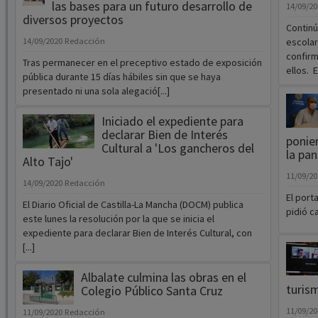
las bases para un futuro desarrollo de
14/09/2
diversos proyectos
Contin
14/09/2020
Redacción
escolar
confirm
Tras permanecer en el preceptivo estado de exposición
ellos. 
pública durante 15 días hábiles sin que se haya
presentado ni una sola alegació[...]
Iniciado el expediente para
declarar Bien de Interés
ponien
Cultural a 'Los gancheros del
la pa
Alto Tajo'
11/09/2
14/09/2020
Redacción
El port
El Diario Oficial de Castilla-La Mancha (DOCM) publica
pidió c
este lunes la resolución por la que se inicia el
expediente para declarar Bien de Interés Cultural, con
[...]
Albalate culmina las obras en el
turism
Colegio Público Santa Cruz
11/09/2
11/09/2020
Redacción