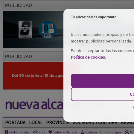
PUBLICIDAD
Tu privacidad es importante
Utilizamos cookies propias y de terc
mostrar publicidad personalizada.
Puedes aceptar todas las cookies o
PUBLICIDAD
Política de cookies
.
Co
PORTADA
LOCAL
PROVINCIA
SOCIEDAD Y CULTURA
REGI
Restaurantes
Viajes
Salud y Belleza
Ciencia
Tecnología
Mo