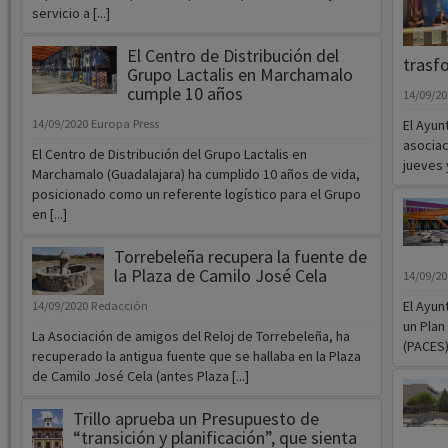
servicio a [...]
El Centro de Distribución del
trasf
Grupo Lactalis en Marchamalo
cumple 10 años
14/09/2
14/09/2020
Europa Press
El Ayun
asociac
El Centro de Distribución del Grupo Lactalis en
jueves 
Marchamalo (Guadalajara) ha cumplido 10 años de vida,
posicionado como un referente logístico para el Grupo
en [...]
Torrebeleña recupera la fuente de
la Plaza de Camilo José Cela
14/09/2
El Ayun
14/09/2020
Redacción
un Plan
La Asociación de amigos del Reloj de Torrebeleña, ha
(PACES).
recuperado la antigua fuente que se hallaba en la Plaza
de Camilo José Cela (antes Plaza [...]
Trillo aprueba un Presupuesto de
“transición y planificación”, que sienta