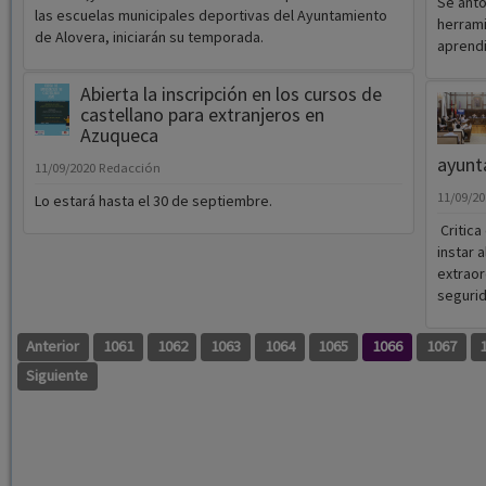
Se anto
las escuelas municipales deportivas del Ayuntamiento
herrami
de Alovera, iniciarán su temporada.
aprendi
Abierta la inscripción en los cursos de
castellano para extranjeros en
Azuqueca
ayunt
11/09/2020
Redacción
11/09/2
Lo estará hasta el 30 de septiembre.
Critica
instar 
extraor
segurid
Anterior
1061
1062
1063
1064
1065
1066
1067
Siguiente