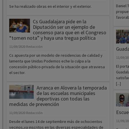
Daniel 
Se ha realizado obras en el interior y el exterior.
propues
favorab
Cs Guadalajara pide en la
Diputación ser un ejemplo de
consenso para que en el Congreso
“tomen nota” y haya una tregua política
11/09/2020
Redacción
Guada
Cs apuesta por un modelo de residencias de calidad y
11/09/2
lamenta que Unidas Podemos eche la culpa a la
El port
concesión público-privada de la situación que atraviesa
Guadala
el sector.
satisfa
[...]
Arranca en Alovera la temporada
de las escuelas municipales
deportivas con todas las
medidas de prevención
Escuel
11/09/2020
Redacción
11/09/2
Desde el lunes 14 de septiembre más de ochocientos
vecinos,ya inscritos en las diversas especialidades de