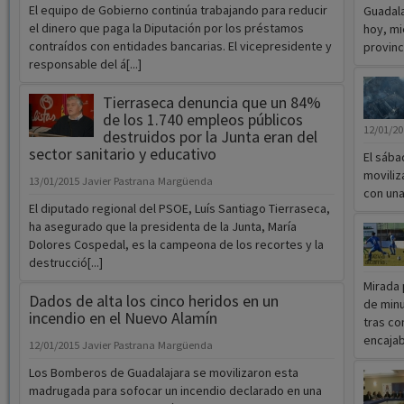
El equipo de Gobierno continúa trabajando para reducir
Guadala
el dinero que paga la Diputación por los préstamos
hoy, mi
contraídos con entidades bancarias. El vicepresidente y
provinci
responsable del á[...]
Tierraseca denuncia que un 84%
de los 1.740 empleos públicos
12/01/2
destruidos por la Junta eran del
sector sanitario y educativo
El sába
moviliz
13/01/2015
Javier Pastrana Margüenda
con una 
El diputado regional del PSOE, Luís Santiago Tierraseca,
ha asegurado que la presidenta de la Junta, María
Dolores Cospedal, es la campeona de los recortes y la
destrucció[...]
Mirada 
Dados de alta los cinco heridos en un
de minu
incendio en el Nuevo Alamín
tras co
encajaba
12/01/2015
Javier Pastrana Margüenda
Los Bomberos de Guadalajara se movilizaron esta
madrugada para sofocar un incendio declarado en una