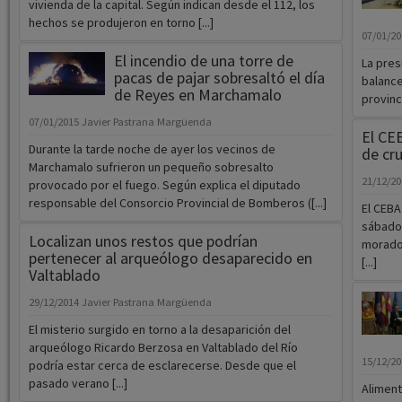
vivienda de la capital. Según indican desde el 112, los
hechos se produjeron en torno [...]
07/01/2
El incendio de una torre de
La pres
pacas de pajar sobresaltó el día
balance
de Reyes en Marchamalo
provinc
07/01/2015
Javier Pastrana Margüenda
El CE
Durante la tarde noche de ayer los vecinos de
de cr
Marchamalo sufrieron un pequeño sobresalto
21/12/2
provocado por el fuego. Según explica el diputado
responsable del Consorcio Provincial de Bomberos ([...]
El CEBA
sábado 
Localizan unos restos que podrían
morado 
pertenecer al arqueólogo desaparecido en
[...]
Valtablado
29/12/2014
Javier Pastrana Margüenda
El misterio surgido en torno a la desaparición del
arqueólogo Ricardo Berzosa en Valtablado del Río
15/12/2
podría estar cerca de esclarecerse. Desde que el
pasado verano [...]
Aliment