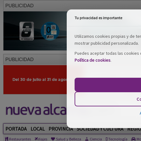
PUBLICIDAD
Tu privacidad es importante
Utilizamos cookies propias y de terc
mostrar publicidad personalizada.
Puedes aceptar todas las cookies o
PUBLICIDAD
Política de cookies
.
Co
PORTADA
LOCAL
PROVINCIA
SOCIEDAD Y CULTURA
REGI
Restaurantes
Viajes
Salud y Belleza
Ciencia
Tecnología
Mo