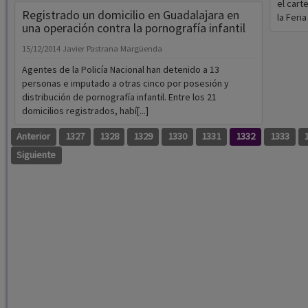
el cart
Registrado un domicilio en Guadalajara en
la Feria
una operación contra la pornografía infantil
15/12/2014
Javier Pastrana Margüenda
Agentes de la Policía Nacional han detenido a 13
personas e imputado a otras cinco por posesión y
distribución de pornografía infantil. Entre los 21
domicilios registrados, habí[...]
Anterior
1327
1328
1329
1330
1331
1332
1333
Siguiente