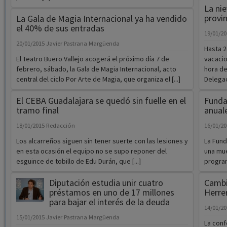
La nie
provin
La Gala de Magia Internacional ya ha vendido
el 40% de sus entradas
19/01/2
20/01/2015
Javier Pastrana Margüenda
Hasta 2
El Teatro Buero Vallejo acogerá el próximo día 7 de
vacaci
febrero, sábado, la Gala de Magia Internacional, acto
hora de
central del ciclo Por Arte de Magia, que organiza el [...]
Delegaci
El CEBA Guadalajara se quedó sin fuelle en el
Funda
tramo final
anual
18/01/2015
Redacción
16/01/2
Los alcarreños siguen sin tener suerte con las lesiones y
La Fund
en esta ocasión el equipo no se supo reponer del
una mue
esguince de tobillo de Edu Durán, que [...]
program
Diputación estudia unir cuatro
Cambi
préstamos en uno de 17 millones
Herre
para bajar el interés de la deuda
14/01/2
15/01/2015
Javier Pastrana Margüenda
La conf