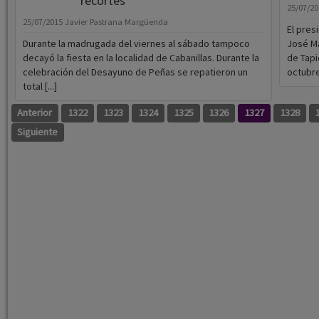
recortes
25/07/2
25/07/2015
Javier Pastrana Margüenda
El pres
Durante la madrugada del viernes al sábado tampoco
José Ma
decayó la fiesta en la localidad de Cabanillas. Durante la
de Tapi
celebración del Desayuno de Peñas se repatieron un
octubre 
total [...]
Anterior
1322
1323
1324
1325
1326
1327
1328
Siguiente