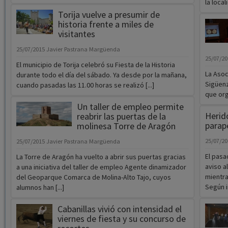
la local
Torija vuelve a presumir de
historia frente a miles de
visitantes
25/07/2015
Javier Pastrana Margüenda
25/07/2
El municipio de Torija celebró su Fiesta de la Historia
La Asoc
durante todo el día del sábado. Ya desde por la mañana,
Sigüenz
cuando pasadas las 11.00 horas se realizó [...]
que org
Un taller de empleo permite
Herid
reabrir las puertas de la
parap
molinesa Torre de Aragón
25/07/2
25/07/2015
Javier Pastrana Margüenda
El pasa
La Torre de Aragón ha vuelto a abrir sus puertas gracias
aviso a
a una iniciativa del taller de empleo Agente dinamizador
mientra
del Geoparque Comarca de Molina-Alto Tajo, cuyos
Según i
alumnos han [...]
Cabanillas vivió con intensidad el
viernes de fiesta y su concurso de