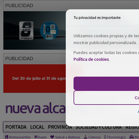
PUBLICIDAD
Tu privacidad es importante
Utilizamos cookies propias y de terc
mostrar publicidad personalizada.
Puedes aceptar todas las cookies o
PUBLICIDAD
Política de cookies
.
Co
PORTADA
LOCAL
PROVINCIA
SOCIEDAD Y CULTURA
REGI
Restaurantes
Viajes
Salud y Belleza
Ciencia
Tecnología
Mo