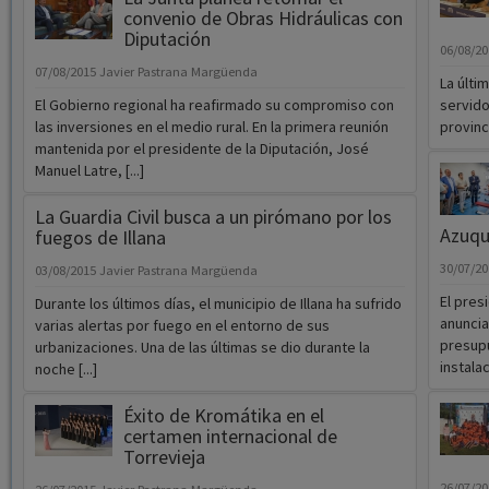
convenio de Obras Hidráulicas con
Diputación
06/08/2
07/08/2015
Javier Pastrana Margüenda
La últi
El Gobierno regional ha reafirmado su compromiso con
servido
las inversiones en el medio rural. En la primera reunión
provinci
mantenida por el presidente de la Diputación, José
Manuel Latre, [...]
La Guardia Civil busca a un pirómano por los
Azuqu
fuegos de Illana
30/07/2
03/08/2015
Javier Pastrana Margüenda
El pres
Durante los últimos días, el municipio de Illana ha sufrido
anuncia
varias alertas por fuego en el entorno de sus
presupu
urbanizaciones. Una de las últimas se dio durante la
instalac
noche [...]
Éxito de Kromátika en el
certamen internacional de
Torrevieja
26/07/2