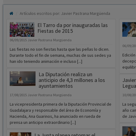
Artículos escritos por: Javier Pastrana Margüenda
El Tarro da por inauguradas las
Fiestas de 2015
06/09/2015
Javier Pastrana Margüenda
06/09/2
Las fiestas no son fiestas hasta que las peñas lo dicen.
Edición
Durante todo el fin de semana, muchas de sus sedes ya
decepci
han ido teniendo animación e incluso [...]
equilibr
La Diputación realiza un
anticipio de 4,3 millones a los
Javier
ayuntamientos
Legua
17/08/2015
Javier Pastrana Margüenda
10/08/2
La vicepresidenta primera de la Diputación Provincial de
La segu
Guadalajara y responsable del área de Economía y
año cam
Hacienda, Ana Guarinos, ha anunciado en rueda de
de Javie
prensa un anticipo extraordinario [...]
La Junta planea retomar el