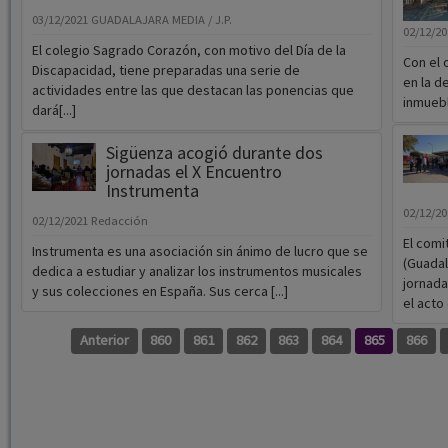
03/12/2021
GUADALAJARA MEDIA / J.P.
02/12/2
El colegio Sagrado Corazón, con motivo del Día de la
Con el 
Discapacidad, tiene preparadas una serie de
en la d
actividades entre las que destacan las ponencias que
inmueble
dará[...]
Sigüenza acogió durante dos
jornadas el X Encuentro
Instrumenta
02/12/2
02/12/2021
Redacción
El comi
Instrumenta es una asociación sin ánimo de lucro que se
(Guadal
dedica a estudiar y analizar los instrumentos musicales
jornada
y sus colecciones en España. Sus cerca [...]
el acto 
Anterior
860
861
862
863
864
865
866