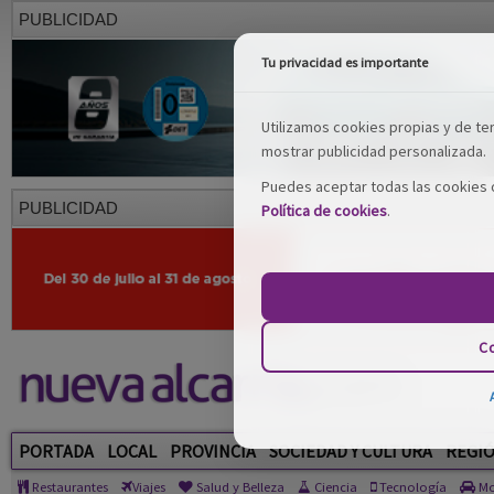
PUBLICIDAD
Tu privacidad es importante
Utilizamos cookies propias y de terc
mostrar publicidad personalizada.
Puedes aceptar todas las cookies o
PUBLICIDAD
Política de cookies
.
Co
PORTADA
LOCAL
PROVINCIA
SOCIEDAD Y CULTURA
REGI
Restaurantes
Viajes
Salud y Belleza
Ciencia
Tecnología
Mo