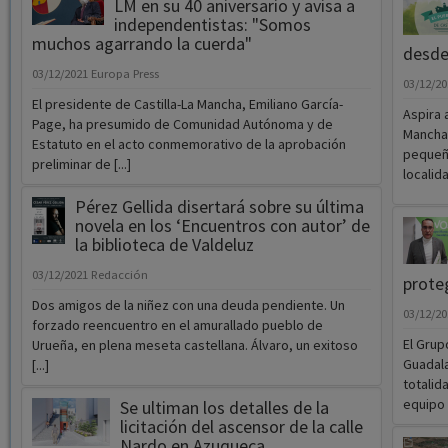
LM en su 40 aniversario y avisa a
independentistas: "Somos
muchos agarrando la cuerda"
desde
03/12/2021
Europa Press
03/12/2
El presidente de Castilla-La Mancha, Emiliano García-
Aspira 
Page, ha presumido de Comunidad Autónoma y de
Mancha.
Estatuto en el acto conmemorativo de la aprobación
pequeño
preliminar de [...]
localid
Pérez Gellida disertará sobre su última
novela en los ‘Encuentros con autor’ de
la biblioteca de Valdeluz
03/12/2021
Redacción
prote
Dos amigos de la niñez con una deuda pendiente. Un
03/12/2
forzado reencuentro en el amurallado pueblo de
El Grup
Urueña, en plena meseta castellana. Álvaro, un exitoso
Guadala
[...]
totalid
equipo 
Se ultiman los detalles de la
licitación del ascensor de la calle
Nardo en Azuqueca