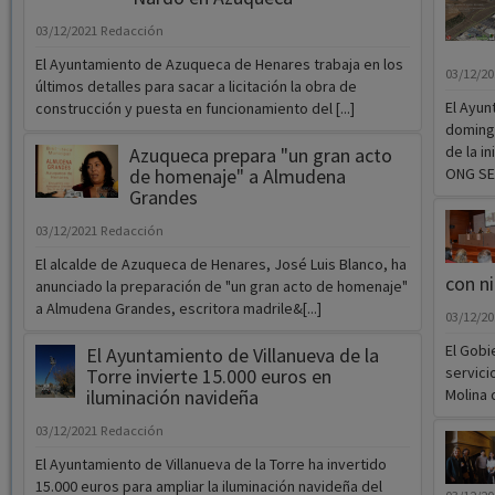
03/12/2021
Redacción
El Ayuntamiento de Azuqueca de Henares trabaja en los
03/12/2
últimos detalles para sacar a licitación la obra de
El Ayun
construcción y puesta en funcionamiento del [...]
domingo
de la in
Azuqueca prepara "un gran acto
de homenaje" a Almudena
ONG SEO
Grandes
03/12/2021
Redacción
El alcalde de Azuqueca de Henares, José Luis Blanco, ha
con ni
anunciado la preparación de "un gran acto de homenaje"
a Almudena Grandes, escritora madrile&[...]
03/12/2
El Gobi
El Ayuntamiento de Villanueva de la
servici
Torre invierte 15.000 euros en
iluminación navideña
Molina 
03/12/2021
Redacción
El Ayuntamiento de Villanueva de la Torre ha invertido
15.000 euros para ampliar la iluminación navideña del