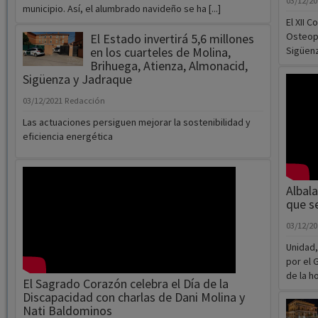
03/12/2
municipio. Así, el alumbrado navideño se ha [...]
El XII 
Osteopo
El Estado invertirá 5,6 millones
en los cuarteles de Molina,
Sigüenz
Brihuega, Atienza, Almonacid,
Sigüenza y Jadraque
03/12/2021
Redacción
Las actuaciones persiguen mejorar la sostenibilidad y
eficiencia energética
Albala
que s
03/12/2
Unidad,
por el 
de la hos
El Sagrado Corazón celebra el Día de la
Discapacidad con charlas de Dani Molina y
Nati Baldominos