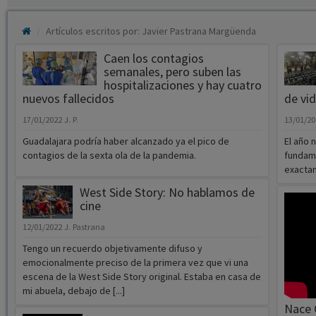
Caen los contagios
semanales, pero suben las
hospitalizaciones y hay cuatro
nuevos fallecidos
de vi
17/01/2022
J. P.
13/01/2
Guadalajara podría haber alcanzado ya el pico de
El año 
contagios de la sexta ola de la pandemia.
fundame
exactam
West Side Story: No hablamos de
cine
12/01/2022
J. Pastrana
Tengo un recuerdo objetivamente difuso y
emocionalmente preciso de la primera vez que vi una
escena de la West Side Story original. Estaba en casa de
mi abuela, debajo de [...]
Nace C
Matrix Resurrections: Dejen las
que ll
expectativas en casa
11/01/2
04/01/2022
J. Pastrana
El Grad