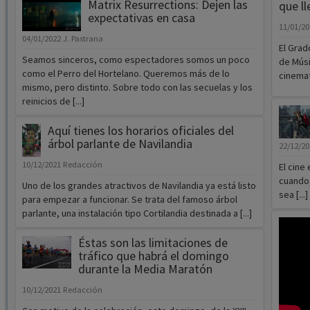
Seamos sinceros, como espectadores somos un poco
de Músi
como el Perro del Hortelano. Queremos más de lo
cinema
mismo, pero distinto. Sobre todo con las secuelas y los
reinicios de [...]
Aquí tienes los horarios oficiales del
árbol parlante de Navilandia
22/12/2
10/12/2021
Redacción
El cine
cuando 
Uno de los grandes atractivos de Navilandia ya está listo
sea [...]
para empezar a funcionar. Se trata del famoso árbol
parlante, una instalación tipo Cortilandia destinada a [...]
Éstas son las limitaciones de
tráfico que habrá el domingo
durante la Media Maratón
10/12/2021
Redacción
Con motivo de la celebración, este domingo, de la XXII
Media Maratón de Guadalajara y 11kms Witzenmann, la
El PP
Policía Local informa de las limitaciones [...]
millo