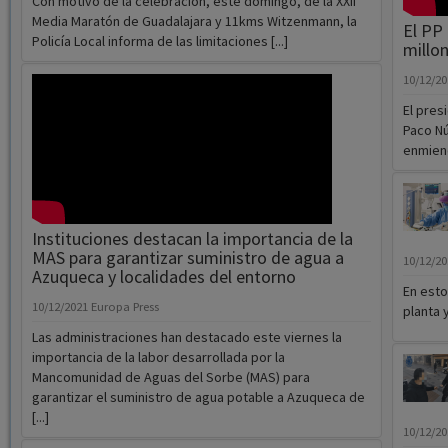
10/12/2
El pres
Paco Nú
enmiend
Instituciones destacan la importancia de la
MAS para garantizar suministro de agua a
10/12/2
Azuqueca y localidades del entorno
En esto
10/12/2021
Europa Press
planta y
Las administraciones han destacado este viernes la
importancia de la labor desarrollada por la
Mancomunidad de Aguas del Sorbe (MAS) para
garantizar el suministro de agua potable a Azuqueca de
[...]
10/12/2
A partir del lunes, los pajes de los
La Poli
Reyes Magos recogerán a
navideñ
domicilio las cartas de los niños y
disfruta
niñas de Azuqueca