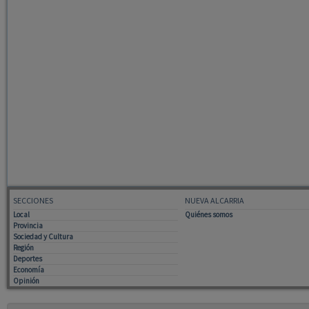
SECCIONES
NUEVA ALCARRIA
Local
Quiénes somos
Provincia
Sociedad y Cultura
Región
Deportes
Economía
Opinión
Tiempo: 1.4777 seg., Memoria Usada: 1.02 MB