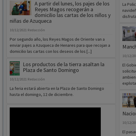
10/12/2021
Redacción
Por segundo año, los Reyes Magos de Oriente van a
enviar pajes a Azuqueca de Henares para que recojan a
Manc
domicilio las cartas con los deseos de los [...]
10/12/2
Los productos de la tierra asaltan la
El Gobi
Plaza de Santo Domingo
solicit
ambient
10/12/2021
Redacción
explota
La feria estará abierta en la Plaza de Santo Domingo
hasta el domingo, 12 de diciembre.
Nacion
10/12/2
El pasa
Madrid 
Comerci
[...]
El presupuesto de Guadalajara para 2022 se