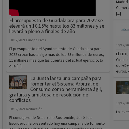
elevará un 16,15% hasta los 83 millones y se
llevará a pleno a finales de año
10/12/2021
Europa Press
10/12/2
El presupuesto del Ayuntamiento de Guadalajara para
El CDTI
2022 crece hasta algo más de los 83 millones de euros,
Ciencia
11 millones más que las cuentas del actual ejercicio, lo
de I+D+
que [...]
euros, d
La Junta lanza una campaña para
fomentar el Sistema Arbitral de
Consumo como herramienta ágil,
gratuita y amistosa de resolución de
conflictos
10/12/2
10/12/2021
Redacción
La inve
El consejero de Desarrollo Sostenible, José Luis
Escudero, ha presentado hoy una campaña de fomento
del Sistema Arbitral de Consumo en Castilla-La Mancha
con el tí[...]
Anterior
856
857
858
859
860
861
862