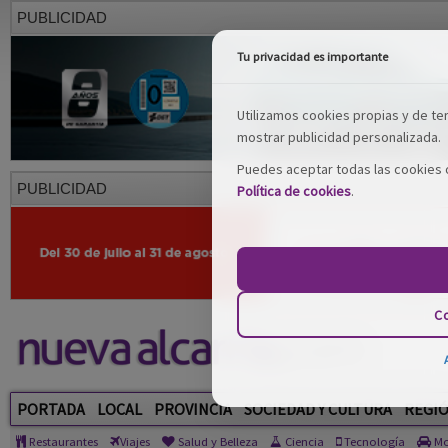
PUBLICIDAD
Tu privacidad es importante
Utilizamos cookies propias y de terc
mostrar publicidad personalizada.
Puedes aceptar todas las cookies o
PUBLICIDAD
Política de cookies
.
Co
PORTADA
LOCAL
PROVINCIA
SOCIEDAD Y CULTURA
REGI
Restaurantes
Viajes
Salud y Belleza
Ciencia
Tecnología
Mo
Artículos escritos por: Javier Pastrana Margüenda