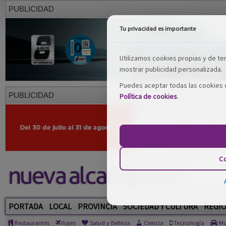
PUBLICIDAD
Tu privacidad es importante
Utilizamos cookies propias y de terc
mostrar publicidad personalizada.
Puedes aceptar todas las cookies o
PUBLICIDAD
Política de cookies
.
Co
PORTADA
LOCAL
PROVINCIA
SOCIEDAD Y CULTURA
REGI
Restaurantes
Viajes
Salud y Belleza
Ciencia
Tecnología
Mo