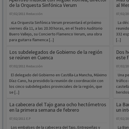
de la Orquesta Sinfónica Verum
al Mes
07/02/2011
Redacción
07/02/2
xLa Orquesta Sinfónica Verum presentará el próximo
La déci
viernes día 11, a las 20.30 horas, en el Teatro Auditorio
reunido
Buero Vallejo, su Concierto Flamenco Verum, una obra
332 esp
para guitarra flamenca [...]
[...]
Los subdelegados de Gobierno de la región
Dos h
se reúnen en Cuenca
este 
07/02/2011
Redacción
07/02/2
El delegado del Gobierno en Castilla-La Mancha, Máximo
Una per
Díaz-Cano, ha presidido la reunión de coordinación con
tráfico
los cinco subdelegados provinciales de la región, que
castell
se [...]
heridos 
La cabecera del Tajo gana ocho hectómetros
La Ba
en la primera semana de febrero
un in
07/02/2011
E.P
07/02/2
Los embalses de la cabecera del Tajo, Entrepeñas y
La Band