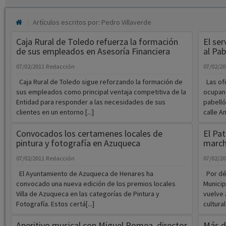
Artículos escritos por: Pedro Villaverde
Caja Rural de Toledo refuerza la formación
El ser
de sus empleados en Asesoría Financiera
al Pa
07/02/2011
Redacción
07/02/2
Caja Rural de Toledo sigue reforzando la formación de
Las ofi
sus empleados como principal ventaja competitiva de la
ocupan 
Entidad para responder a las necesidades de sus
pabelló
clientes en un entorno [...]
calle An
Convocados los certamenes locales de
El Pa
pintura y fotografía en Azuqueca
march
07/02/2011
Redacción
07/02/2
El Ayuntamiento de Azuqueca de Henares ha
Por déc
convocado una nueva edición de los premios locales
Municip
Villa de Azuqueca en las categorías de Pintura y
vuelve 
Fotografía. Estos certá[...]
cultural
Aperitivo musical con Miguel Romea, director
Más d