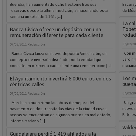
Buendía, han aumentado ocho hectómetros sus
Ezcaray
reservas desde la última medición, almacenando esta
de Músic
semana un total de 1.165, [...]
La cal
Topet
Banca Cívica ofrece un depósito con una
rodad
remuneración diferente para cada cliente
07/02/2
07/02/2011
Redacción
Con mot
Banca Cívica lanza un nuevo depósito Vinculación, un
Jardini
concepto de inversión diseñado por la entidad que
mañana m
consiste en ofrecer a cada cliente una remuneración [...]
Los m
El Ayuntamiento invertirá 6.000 euros en dos
buena
céntricas calles
07/02/2
07/02/2011
Redacción
Un grup
Marchan a buen ritmo las obras de mejora del
nuevos 
pavimento en dos transitadas vías de la ciudad cuyas
Este es
aceras se encuentran en algunos puntos en mal estado,
informa Mariano [...]
Valde
Guadalajara perdió 1.419 afiliados a la