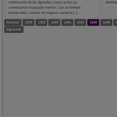
celebración de las águedas, cuyos actos ya
deleitar
comenzaron el pasado viernes. Con un tiempo
inmejorable, cientos de mujeres sacaron [...]
Anterior
1438
1439
1440
1441
1442
1443
1444
Siguiente