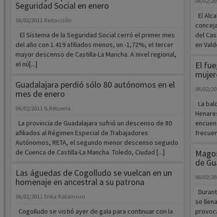
06/02/2
Seguridad Social en enero
El Alca
06/02/2011
Redacción
conceja
El Sistema de la Seguridad Social cerró el primer mes
del Cas
del año con 1.419 afiliados menos, un -1,72%, el tercer
en Vald
mayor descenso de Castilla-La Mancha. A nivel regional,
el nú[...]
El fu
mujer
Guadalajara perdió sólo 80 autónomos en el
06/02/2
mes de enero
La bal
06/02/2011
B.Retuerta
Henares
La provincia de Guadalajara sufrió un descenso de 80
encuent
afiliados al Régimen Especial de Trabajadores
frecuent
Autónomos, RETA, el segundo menor descenso seguido
de Cuenca de Castilla-La Mancha. Toledo, Ciudad [...]
Magos
de Gua
Las águedas de Cogolludo se vuelcan en un
06/02/2
homenaje en ancestral a su patrona
Durante
06/02/2011
Erika Katamoro
se llen
Cogolludo se vistió ayer de gala para continuar con la
provoc